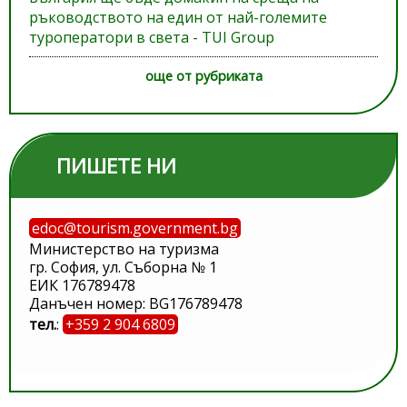
ръководството на един от най-големите
туроператори в света - TUI Group
още от рубриката
ПИШЕТЕ НИ
edoc@tourism.government.bg
Министерство на туризма
гр. София, ул. Съборна № 1
ЕИК 176789478
Данъчен номер: BG176789478
тел.
:
+359 2 904 6809