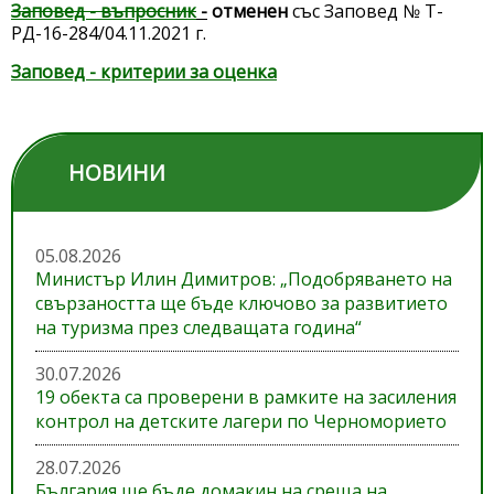
Заповед - въпросник
-
отменен
със Заповед № Т-
РД-16-284/04.11.2021 г.
Заповед - критерии за оценка
НОВИНИ
05.08.2026
Министър Илин Димитров: „Подобряването на
свързаността ще бъде ключово за развитието
на туризма през следващата година“
30.07.2026
19 обекта са проверени в рамките на засиления
контрол на детските лагери по Черноморието
28.07.2026
България ще бъде домакин на среща на