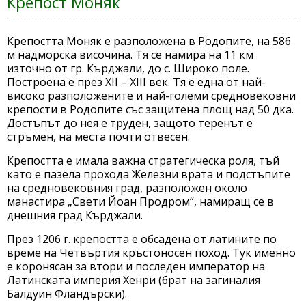
Крепост Моняк
Крепостта Моняк е разположена в Родопите, на 586
м надморска височина. Тя се намира на 11 км
източно от гр. Кърджали, до с. Широко поле.
Построена е през XII – XIII век. Тя е една от най-
високо разположените и най-големи средновековни
крепости в Родопите със защитена площ над 50 дка.
Достъпът до нея е труден, защото теренът е
стръмен, на места почти отвесен.
Крепостта е имала важна стратегическа роля, тъй
като е пазела прохода Железни врата и подстъпите
на средновековния град, разположен около
манастира „Свети Йоан Продром“, намиращ се в
днешния град Кърджали.
През 1206 г. крепостта е обсадена от латините по
време на Четвъртия кръстоносен поход. Тук именно
е коронясан за втори и последен император на
Латинската империя Хенри (брат на загиналия
Балдуин Фландърски).