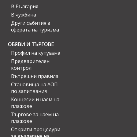
В България
В чужбина
Други събития в
сферата на туризма
ОБЯВИ И ТЪРГОВЕ
Профил на купувача
Предварителен
контрол
Вътрешни правила
Становища на АОП
по запитвания
Концесии и наем на
плажове
Търгове за наем на
плажове
Открити процедури
за възлагане на