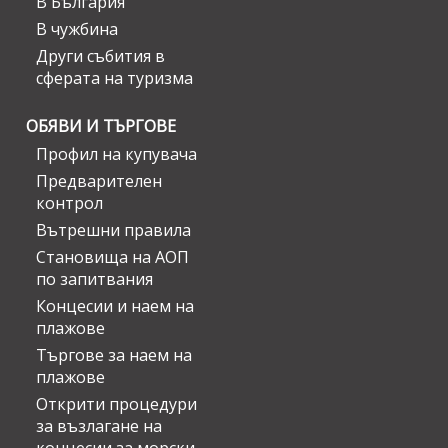
В България
В чужбина
Други събития в
сферата на туризма
ОБЯВИ И ТЪРГОВЕ
Профил на купувача
Предварителен
контрол
Вътрешни правила
Становища на АОП
по запитвания
Концесии и наем на
плажове
Търгове за наем на
плажове
Открити процедури
за възлагане на