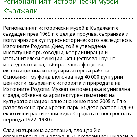
Регионалният исторически музей -
Кърджали
Регионалният исторически музей в Кърджали е
създаден през 1965 г. с цел да проучва, съхранява и
популяризира културно-историческото наследство в
Източните Родопи. Днес, той е утвърдена
институция с ръководни, координиращи и
изпълнителски функции. Осъществява научно-
изследователска, събирателска, фондова,
експозиционна и популяризаторска работа
Oсновният му фонд включва над 40 000 културни
ценности, свързани с историята и природата на
Източните Родопи. Музеят се помещава в уникална
сграда, обявена за архитектурен паметник на
културата с национално значение през 2005 г. Тя е
разположена сред красив парк, където растат над 30
екзотични растителни вида. Сградата е построена в
периода 1922–1930 г.
След извършена адаптация, площта й е
организирана на 3 етажа, в 30 експозиционни зали, в