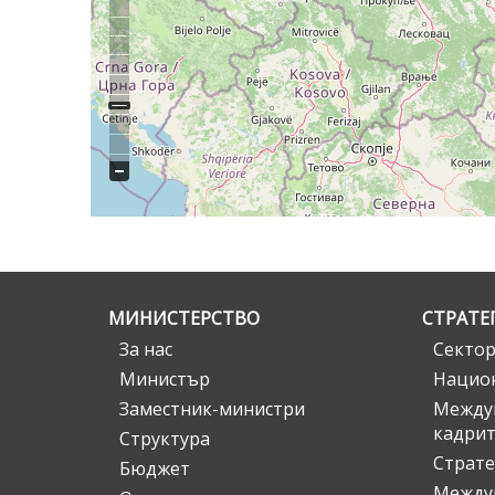
МИНИСТЕРСТВО
СТРАТЕ
За нас
Сектор
Министър
Национ
Заместник-министри
Междув
кадрит
Структура
Страте
Бюджет
Междун