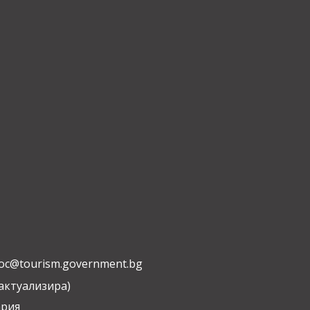
oc@tourism.government.bg
 актуализира)
ария