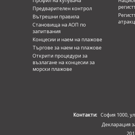
Профил на купувача
Национ
регист
Предварителен контрол
Регист
Вътрешни правила
атрак
Становища на АОП по
запитвания
Концесии и наем на плажове
Търгове за наем на плажове
Открити процедури за
възлагане на концесии за
морски плажове
Контакти:
София 1000, ул.
Декларация з
201