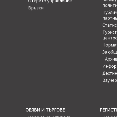
Открито управление
полит
Връзки
Публич
партн
Статис
Турис
центр
Норма
За общ
Архи
Инфор
Дести
Ваучер
ОБЯВИ И ТЪРГОВЕ
РЕГИСТ