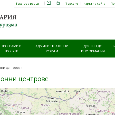
Текстова версия
Търсене
Карта на сайта
П
ПРОГРАМИ И
АДМИНИСТРАТИВНИ
ДОСТЪП ДО
ПРОЕКТИ
УСЛУГИ
ИНФОРМАЦИЯ
нни центрове
онни центрове