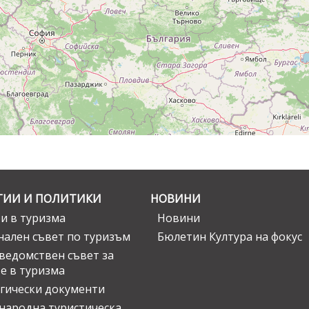
ГИИ И ПОЛИТИКИ
НОВИНИ
и в туризма
Новини
ален съвет по туризъм
Бюлетин Култура на фокус
едомствен съвет за
е в туризма
гически документи
ародна туристическа