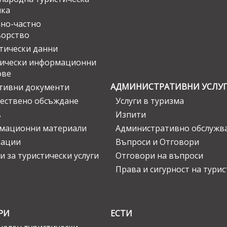
ика
но-частно
ьорство
тически данни
тически информационни
ове
АДМИНИСТРАТИВНИ УСЛУ
тивни документи
ествено обсъждане
Услуги в туризма
в
Изпити
мационни материали
Административно обслужв
нации
Въпроси и Отговори
и за туристически услуги
Отговори на въпроси
Права и сигурност на тури
РИ
ЕСТИ