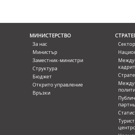
МИНИСТЕРСТВО
СТРАТЕ
За нас
Сектор
Министър
Национ
Заместник-министри
Междув
кадрит
Структура
Страте
Бюджет
Междун
Открито управление
полит
Връзки
Публич
партн
Статис
Турис
центр