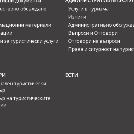
АДМИНИСТРАТИВНИ УСЛУ
тивни документи
ествено обсъждане
Услуги в туризма
в
Изпити
мационни материали
Административно обслужв
нации
Въпроси и Отговори
и за туристически услуги
Отговори на въпроси
Права и сигурност на тури
РИ
ЕСТИ
ален туристически
ър
ър на туристическите
ции