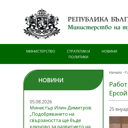
Премини към основното съдържание
МИНИСТЕРСТВО
СТРАТЕГИИ И
НОВИНИ
ПОЛИТИКИ
Начало
Р
НОВИНИ
Работ
Ерсой
05.08.2026
Министър Илин Димитров:
25 януа
„Подобряването на
свързаността ще бъде
ключово за развитието на