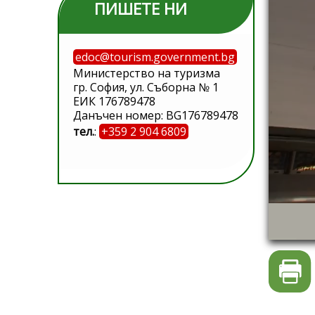
ПИШЕТЕ НИ
edoc@tourism.government.bg
Министерство на туризма
гр. София, ул. Съборна № 1
ЕИК 176789478
Данъчен номер: BG176789478
тел.
:
+359 2 904 6809