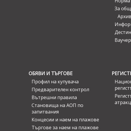
Норма
За общ
Архи
Инфор
Дести
Ваучер
ОБЯВИ И ТЪРГОВЕ
РЕГИСТ
Профил на купувача
Национ
регист
Предварителен контрол
Регист
Вътрешни правила
атрак
Становища на АОП по
запитвания
Концесии и наем на плажове
Търгове за наем на плажове