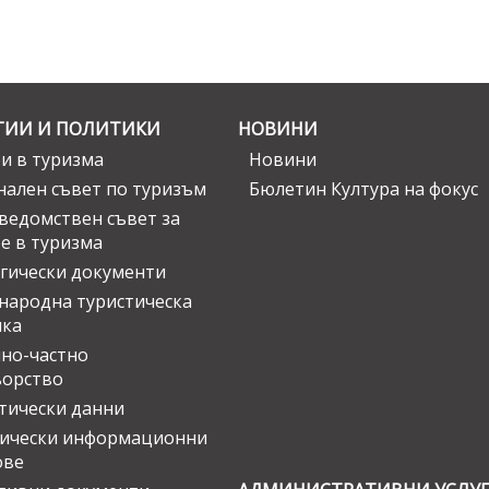
ГИИ И ПОЛИТИКИ
НОВИНИ
и в туризма
Новини
ален съвет по туризъм
Бюлетин Култура на фокус
едомствен съвет за
е в туризма
гически документи
ародна туристическа
ика
но-частно
ьорство
тически данни
тически информационни
ове