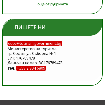
още от рубриката
ПИШЕТЕ НИ
edoc@tourism.government.bg
Министерство на туризма
гр. София, ул. Съборна № 1
ЕИК 176789478
Данъчен номер: BG176789478
тел.
:
+359 2 904 6809