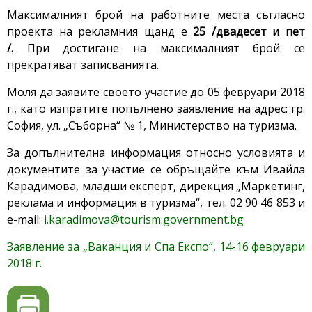
Максималният брой на работните места съгласно
проекта на рекламния щанд е
25
/двадесет и пет
/.
При достигане на максималният брой се
прекратяват записванията.
Моля да заявите своето участие до 05 февруари 2018
г., като изпратите попълнено заявление на адрес: гр.
София, ул. „Съборна“ № 1, Министерство на туризма.
За допълнителна информация относно условията и
документите за участие се обръщайте към Ивайла
Карадимова, младши експерт, дирекция „Маркетинг,
реклама и информация в туризма“, тел. 02 90 46 853 и
e-mail:
i.karadimova@tourism.government.bg
Заявление за „Ваканция и Спа Експо“, 14-16 февруари
2018 г.