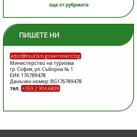
още от рубриката
ПИШЕТЕ НИ
edoc@tourism.government.bg
Министерство на туризма
гр. София, ул. Съборна № 1
ЕИК 176789478
Данъчен номер: BG176789478
тел.
:
+359 2 904 6809