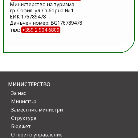
Министерство на туризма
гр. София, ул. Съборна № 1
ЕИК 176789478
Данъчен номер: BG176789478
тел.
:
+359 2 904 6809
МИНИСТЕРСТВО
За нас
Министър
Заместник-министри
Структура
Бюджет
Открито управление