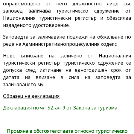
оправомощено от него длъжностно лице със
заповед
заличава
туристическо сдружение от
Националния туристически регистър и обезсилва
издаденото удостоверение.
Заповедта за заличаване подлежи на обжалване по
реда на Административнопроцесуалния кодекс.
Ново вписване на заличено от Националния
туристически регистър туристическо сдружение се
допуска след изтичане на едногодишен срок от
датата на влизане в сила на заповедта за
заличаването му.
Образец на декларация:
Декларация по чл. 52. ал. 9 от Закона за туризма
Промяна в обстоятелствата относно туристическо