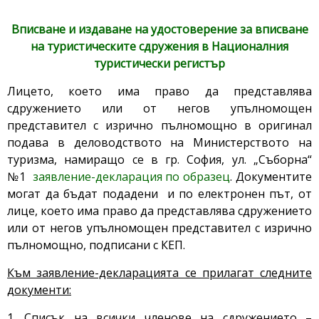
Вписване и издаване на удостоверение за вписване
на туристическите сдружения в Националния
туристически регистър
Лицето, което има право да представлява
сдружението или от негов упълномощен
представител с изрично пълномощно в оригинал
подава в деловодството на Министерството на
туризма, намиращо се в гр. София, ул. „Съборна“
№1
заявление-декларация по образец
. Документите
могат да бъдат подадени и по електронен път, от
лице, което има право да представлява сдружението
или от негов упълномощен представител с изрично
пълномощно, подписани с КЕП.
Към заявление-декларацията се прилагат следните
документи:
1. Списък на всички членове на сдружението –