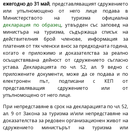
ежегодно до 31 май
, представляващият сдружението
или упълномощено от него лице подава в
Министерството на туризма официална
декларация по образец
, утвърден със заповед на
министъра на туризма, съдържаща списък на
действителния брой членове, информация за
платения от тях членски внос за предходната година,
когато е приложимо и доказателства за реално
осъществявана дейност от сдружението съгласно
устава. Декларацията по чл. 52, ал. 9 ведно с
приложените документи, може да се подава и по
електронен път, подписани с КЕП от
представляващия сдружението или
от
упълномощено от него лице.
При непредставяне в срок на декларацията по чл. 52,
ал. 9 от Закона за туризма и/или непредставяне на
доказателства за редовен организационен живот на
сдружението министърът на туризма или