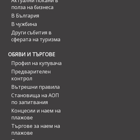
Актуални покани в
полза на бизнеса
В България
В чужбина
Други събития в
сферата на туризма
ОБЯВИ И ТЪРГОВЕ
Профил на купувача
Предварителен
контрол
Вътрешни правила
Становища на АОП
по запитвания
Концесии и наем на
плажове
Търгове за наем на
плажове