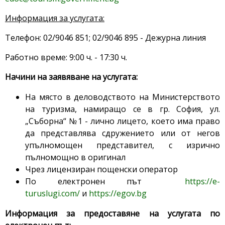
Информация за услугата:
Телефон: 02/9046 851; 02/9046 895 - Дежурна линия
Работно време: 9:00 ч. - 17:30 ч.
Начини на заявяване на услугата:
На място в деловодството на Министерството
на туризма, намиращо се в гр. София, ул.
„Съборна“ №1 - лично лицето, което има право
да представлява сдружението или от негов
упълномощен представител, с изрично
пълномощно в оригинал
Чрез лицензиран пощенски оператор
По електронен път
https://e-
turuslugi.com/
и
https://egov.bg
Информация за предоставяне на услугата по