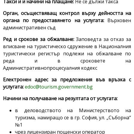
Такси и и начини на плащане:
Не се дължи такса
Орган, осъществяващ контрол върху дейността на
органа по предоставянето на услугата:
Върховен
административен съд
Ред и срокове за обжалване:
Заповедта за отказ за
вписване на туристическо сдружение в Националния
туристически регистър подлежи на обжалване по
реда и в сроковете на
Административнопроцесуалния кодекс
Електронен адрес за предложения във връзка с
услугата:
edoc@tourism.government.bg
Начини на получаване на резултата от услугата:
в деловодството на Министерството на
туризма, намиращо се в гр. София, ул. „Съборна“
№1
чрез лицензиран пощенски оператор