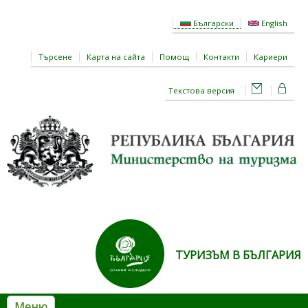
Премини към основното съдържание
Български
English
Търсене
Карта на сайта
Помощ
Контакти
Кариери
Текстова версия
ТУРИЗЪМ В БЪЛГАРИЯ
Меню