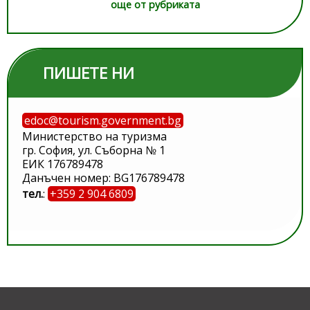
още от рубриката
ПИШЕТЕ НИ
edoc@tourism.government.bg
Министерство на туризма
гр. София, ул. Съборна № 1
ЕИК 176789478
Данъчен номер: BG176789478
тел.
:
+359 2 904 6809