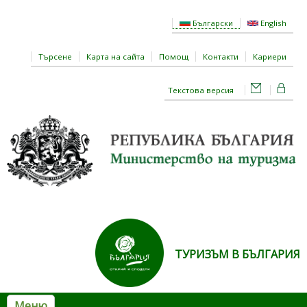
Премини към основното съдържание
Български
English
Търсене
Карта на сайта
Помощ
Контакти
Кариери
Текстова версия
ТУРИЗЪМ В БЪЛГАРИЯ
Меню