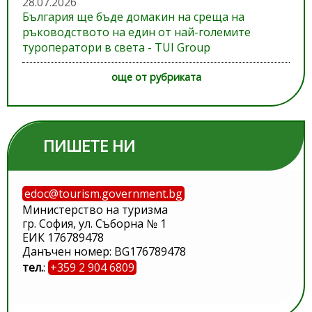
28.07.2026
България ще бъде домакин на среща на
ръководството на един от най-големите
туроператори в света - TUI Group
още от рубриката
ПИШЕТЕ НИ
edoc@tourism.government.bg
Министерство на туризма
гр. София, ул. Съборна № 1
ЕИК 176789478
Данъчен номер: BG176789478
тел.
:
+359 2 904 6809