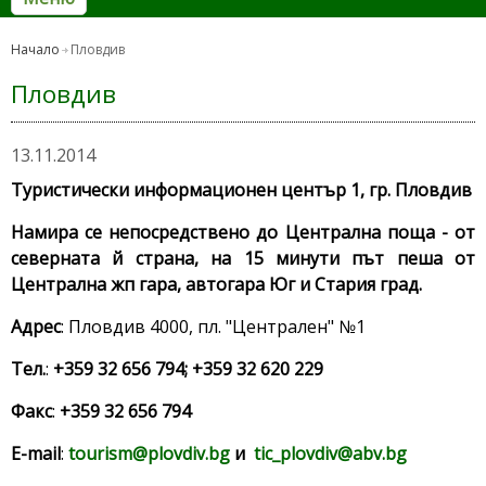
Начало
Пловдив
Пловдив
13.11.2014
Туристически информационен център 1, гр. Пловдив
Намира се непосредствено до Централна поща - от
северната й страна, на 15 минути път пеша от
Централна жп гара, автогара Юг и Стария град.
Адрес
: Пловдив 4000, пл. "Централен" №1
Тел.
:
+359 32 656 794; +359 32 620 229
Факс
:
+359 32 656 794
E-mail
:
tourism@plovdiv.bg
и
tic_plovdiv@abv.bg