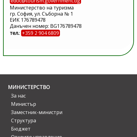
edoc@tourism.government.bg
Министерство на туризма
гр. София, ул. Съборна № 1
ЕИК 176789478
Данъчен номер: BG176789478
тел.
:
+359 2 904 6809
МИНИСТЕРСТВО
За нас
Министър
Заместник-министри
Структура
Бюджет