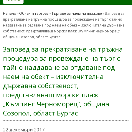
Начало
Обяви и търгове
Търгове за наем на плажове
Заповед за
прекратяване на тръжна процедура за провеждане на търг с тайно
наддаване за отдаване под наем на обект – изключителна държавна
собственост, представляващ морски плаж „Къмпинг Черноморец“,
община Созопол, област Бургас
Заповед за прекратяване на тръжна
процедура за провеждане на търг с
тайно наддаване за отдаване под
наем на обект – изключителна
държавна собственост,
представляващ морски плаж
„Къмпинг Черноморец“, община
Созопол, област Бургас
22 декември 2017