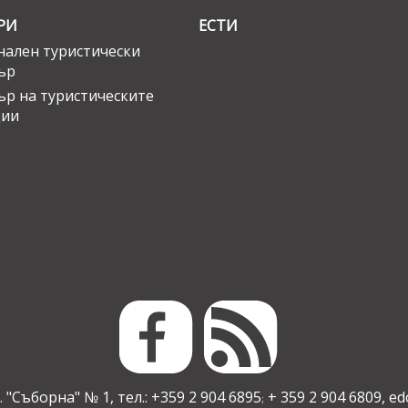
РИ
ЕСТИ
ален туристически
ър
ър на туристическите
ции
 "Съборна" № 1, тел.: +359 2 904 6895
+ 359 2 904 6809,
ed
;