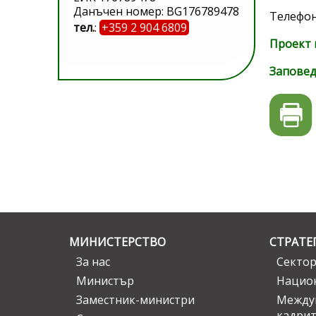
Данъчен номер: BG176789478
Телефони
тел.
:
+359 2 904 6809
Проект 
Запове
МИНИСТЕРСТВО
СТРАТЕ
За нас
Сектор
Министър
Национ
Заместник-министри
Междув
кадрит