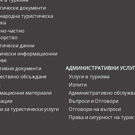
гически документи
ародна туристическа
ика
но-частно
ьорство
тически данни
тически информационни
ове
АДМИНИСТРАТИВНИ УСЛУ
тивни документи
ествено обсъждане
Услуги в туризма
в
Изпити
мационни материали
Административно обслужв
нации
Въпроси и Отговори
и за туристически услуги
Отговори на въпроси
Права и сигурност на тури