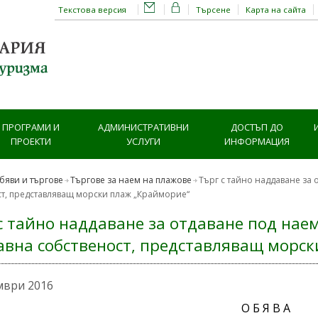
Текстова версия
Търсене
Карта на сайта
ПРОГРАМИ И
АДМИНИСТРАТИВНИ
ДОСТЪП ДО
ПРОЕКТИ
УСЛУГИ
ИНФОРМАЦИЯ
бяви и търгове
Търгове за наем на плажове
Търг с тайно наддаване за 
ст, представляващ морски плаж „Крайморие“
с тайно наддаване за отдаване под наем
вна собственост, представляващ морск
мври 2016
О Б Я В А