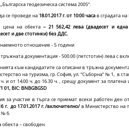
 „Българска геодезическа система 2005“.
да се проведе на
18.01.2017 г. от 10:00 часа
в сградата на
а цена на обекта
– 21 562,42 лева (двадесет и едн
есет и две стотинки) без ДДС.
 наемното отношение - 5 години
 тръжната документация - 500.00 (петстотин) лева с вк
нията към кандидатите са описани в тръжна документа
терство на туризма, гр. София, ул. “Съборна“ № 1, в стая
 ч. и от 14.00 ч. до 16.30 ч. , срещу документ за плате
71 01, BIC: BNBGBGSD
ия за участие в търга се приемат всеки работен ден о
16 г. до 17.01.2017 г. /включително/
в Министерство на ту
ж № 6.
а обекта – свободен.