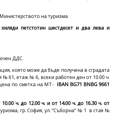
 Министерството на туризма.
а хиляди петстотин шестдесет и два лева и
лючен ДДС.
ция, която може да бъде получена в сградата
 № 61, етаж № 6, всеки работен ден от 10.00 ч.
на цена по сметка на МТ-
IBAN BG71 BNBG 9661
т
10.00 ч. до 12.00 ч. и от 14.00 ч. до 16.30 ч. от
ризма, гр. София, ул. “Съборна“ № 1 в стая №