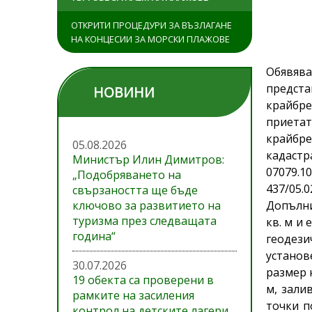
ОТКРИТИ ПРОЦЕДУРИ ЗА ВЪЗЛАГАНЕ
НА КОНЦЕСИИ ЗА МОРСКИ ПЛАЖОВЕ
Обявява
предст
НОВИНИ
крайбре
приетат
крайбре
05.08.2026
кадаст
Министър Илин Димитров:
07079.1
„Подобряването на
437/05
свързаността ще бъде
ключово за развитието на
Допълни
туризма през следващата
кв. м и
година“
геодези
установ
30.07.2026
размер 
19 обекта са проверени в
м, зали
рамките на засиления
точки п
контрол на детските лагери