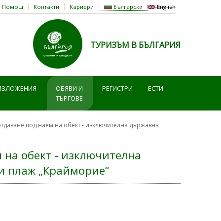
Помощ
Контакти
Кариери
Български
English
ТУРИЗЪМ В БЪЛГАРИЯ
ИЗЛОЖЕНИЯ
ОБЯВИ И
РЕГИСТРИ
ЕСТИ
ТЪРГОВЕ
отдаване под наем на обект - изключителна държавна
 на обект - изключителна
и плаж „Крайморие“