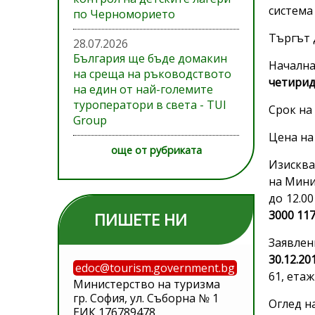
система
по Черноморието
Търгът 
28.07.2026
България ще бъде домакин
Началн
на среща на ръководството
четирид
на един от най-големите
туроператори в света - TUI
Срок на
Group
Цена на
още от рубриката
Изисква
на Минис
до 12.00
3000 11
ПИШЕТЕ НИ
Заявлен
30.12.20
edoc@tourism.government.bg
61, ета
Министерство на туризма
гр. София, ул. Съборна № 1
Оглед н
ЕИК 176789478