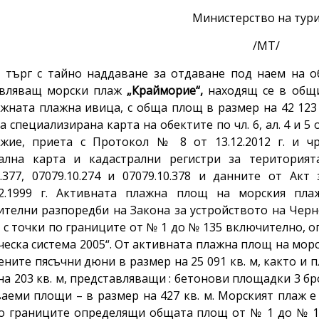
Министерство на тур
/МТ/
 търг с тайно наддаване за отдаване под наем на о
авляващ морски плаж
„Крайморие“,
находящ се в общи
жната плажна ивица, с обща площ в размер на 42 123 
а специализирана карта на обектите по чл. 6, ал. 4 и 
жие, приета с Протокол № 8 от 13.12.2012 г. и ч
рална карта и кадастрални регистри за територия
0.377, 07079.10.274 и 07079.10.378 и данните от А
.02.1999 г. Активната плажна площ на морския пла
телни разпоредби на Закона за устройството на Черн
 е с точки по границите от № 1 до № 135 включително, 
ческа система 2005“. От активната плажна площ на мо
ените пясъчни дюни в размер на 25 091 кв. м, както и 
на 203 кв. м, представляващи : бетонови площадки 3 бро
ваеми площи – в размер на 427 кв. м. Морският плаж е
о границите определящи общата площ от № 1 до № 1