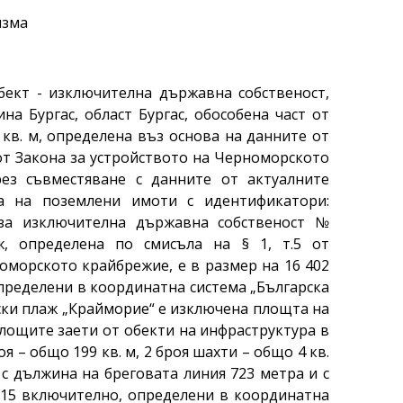
изма
бект - изключителна държавна собственост,
на Бургас, област Бургас, обособена част от
кв. м, определена въз основа на данните от
5 от Закона за устройството на Черноморското
рез съвместяване с данните от актуалните
та на поземлени имоти с идентификатори:
кт за изключителна държавна собственост №
ж, определена по смисъла на § 1, т.5 от
оморското крайбрежие, е в размер на 16 402
определени в координатна система „Българска
рски плаж „Крайморие“ е изключена площта на
площите заети от обекти на инфраструктура в
я – общо 199 кв. м, 2 броя шахти – общо 4 кв.
 с дължина на бреговата линия 723 метра и с
15 включително, определени в координатна