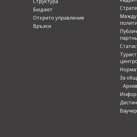
Структура
Страте
Бюджет
Междун
Открито управление
полит
Връзки
Публич
партн
Статис
Турис
центр
Норма
За общ
Архи
Инфор
Дести
Ваучер