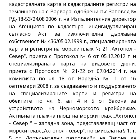
кадастралната карта и кадастралните регистри на
землището на с. Варвара, одобрени със Заповед №
РД-18-53/24.08.2006 г. на Изпълнителния директор
на Агенцията по кадастъра, индивидуализиран
съгласно Акт за изключителна държавна
собственост № 436/05.02.1999 г., специализираната
карта и регистри на морски плаж № 21 „Ахтопол -
Север“, приета с Протокол № 6 от 05.12.2012 г. и
специализираната карта на видовете дюни,
приета с Протокол № 21-22 от 07.04.2014 г. на
комисията по чл. 18 от Наредба № 1 от 16
септември 2008 г. за създаването и поддържането
на специализираните карти и регистри на
обектите по чл. 6, ал. 4 и 5 от Закона за
устройството на Черноморското крайбрежие.
Активната плажна площ на морски плаж „Ахтопол
- Север “ –
з
ападна зона, представляващ част от
морски плаж „Ахтопол - север“, по смисъла на § 1, т.
5 от Допълнителни разпоредби на Закона за