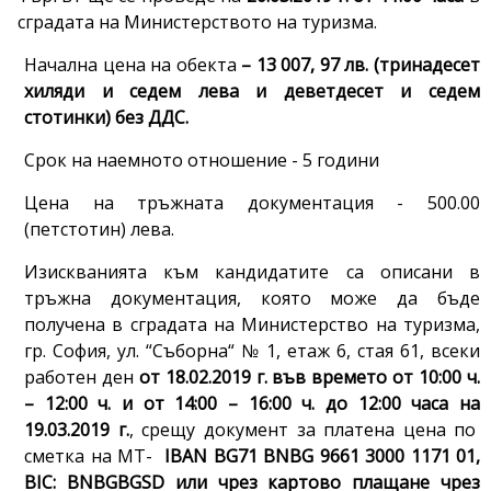
сградата на Министерството на туризма.
Начална цена на обекта
– 13 007, 97 лв. (тринадесет
хиляди и седем лева и деветдесет и седем
стотинки) без ДДС.
Срок на наемното отношение - 5 години
Цена на тръжната документация - 500.00
(петстотин) лева.
Изискванията към кандидатите са описани в
тръжна документация, която може да бъде
получена в сградата на Министерство на туризма,
гр. София, ул. “Съборна“ № 1, етаж 6, стая 61, всеки
работен ден
от 18.0
2.
2019 г.
във времето от 10:00 ч.
– 12:00 ч. и от 14:00 – 16:00 ч. до 12:00 часа на
19.0
3.
2019 г.
, срещу документ за платена цена по
сметка на МТ-
IBAN BG71 BNBG 9661 3000 1171 01,
BIC: BNBGBGSD
или чрез картово плащане чрез