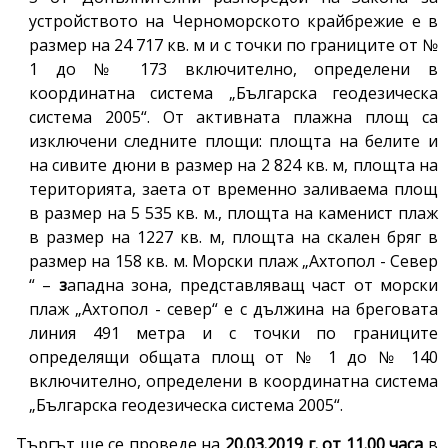
устройството на Черноморското крайбрежие е в
размер на 24 717 кв. м и с точки по границите от №
1 до № 173 включително, определени в
координатна система „Българска геодезическа
система 2005“. От активната плажна площ са
изключени следните площи: площта на белите и
на сивите дюни в размер на 2 824 кв. м, площта на
територията, заета от временно заливаема площ
в размер на 5 535 кв. м., площта на каменист плаж
в размер на 1227 кв. м, площта на скален бряг в
размер на 158 кв. м. Морски плаж „Ахтопол - Север
“ –
з
ападна зона, представляващ част от морски
плаж „Ахтопол - север“ е с дължина на бреговата
линия 491 метра и с точки по границите
определящи общата площ от № 1 до № 140
включително, определени в координатна система
„Българска геодезическа система 2005“.
Търгът ще се проведе на
2
0.0
3
.2019 г. от 11.00 часа
в