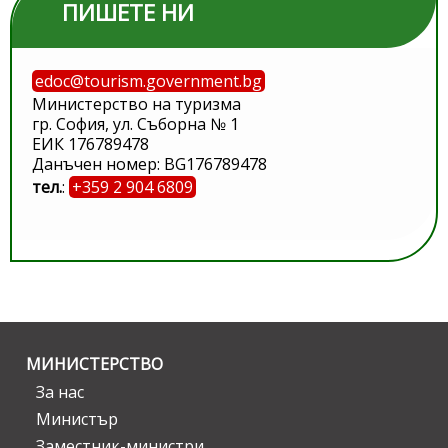
ПИШЕТЕ НИ
edoc@tourism.government.bg
Министерство на туризма
гр. София, ул. Съборна № 1
ЕИК 176789478
Данъчен номер: BG176789478
тел.
:
+359 2 904 6809
МИНИСТЕРСТВО
За нас
Министър
Заместник-министри