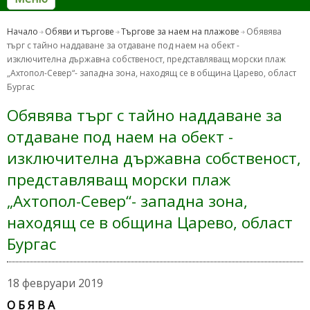
Начало
Обяви и търгове
Търгове за наем на плажове
Обявява
търг с тайно наддаване за отдаване под наем на обект -
изключителна държавна собственост, представляващ морски плаж
„Ахтопол-Север“- западна зона, находящ се в община Царево, област
Бургас
Обявява търг с тайно наддаване за
отдаване под наем на обект -
изключителна държавна собственост,
представляващ морски плаж
„Ахтопол-Север“- западна зона,
находящ се в община Царево, област
Бургас
18 февруари 2019
О Б Я В А