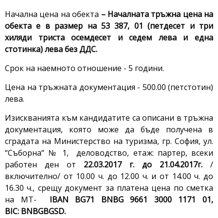
Начална цена на обекта
– Началната тръжна цена на
обекта е в размер на 53 387, 01 (петдесет и три
хиляди триста осемдесет и седем лева и една
стотинка) лева без ДДС.
Срок на наемното отношение - 5 години.
Цена на тръжната документация - 500.00 (петстотин)
лева.
Изискванията към кандидатите са описани в тръжна
документация, която може да бъде получена в
сградата на Министерство на туризма, гр. София, ул.
“Съборна“ № 1, деловодство, етаж: партер, всеки
работен ден от
22.03.2017 г. до 21.04.2017г.
/
включително/ от 10.00 ч. до 12.00 ч. и от 14.00 ч. до
16.30 ч., срещу документ за платена цена по сметка
на МТ-
IBAN BG71 BNBG 9661 3000 1171 01,
BIC: BNBGBGSD.