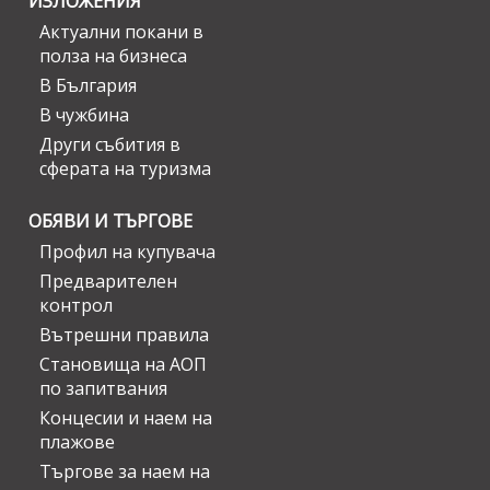
ИЗЛОЖЕНИЯ
Актуални покани в
полза на бизнеса
В България
В чужбина
Други събития в
сферата на туризма
ОБЯВИ И ТЪРГОВЕ
Профил на купувача
Предварителен
контрол
Вътрешни правила
Становища на АОП
по запитвания
Концесии и наем на
плажове
Търгове за наем на