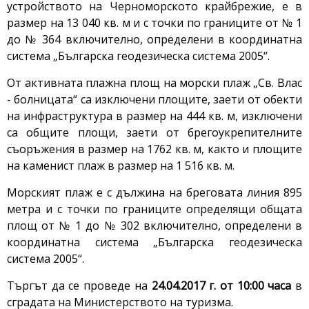
устройството на Черноморското крайбрежие, е в
размер на 13 040 кв. м и с точки по границите от № 1
до № 364 включително, определени в координатна
система „Българска геодезическа система 2005“.
От активната плажна площ на морски плаж „Св. Влас
- болницата“ са изключени площите, заети от обекти
на инфраструктура в размер на 444 кв. м, изключени
са общите площи, заети от брегоукрепителните
съоръжения в размер на 1762 кв. м, както и площите
на каменист плаж в размер на 1 516 кв. м.
Морският плаж е с дължина на бреговата линия 895
метра и с точки по границите определящи общата
площ от № 1 до № 302 включително, определени в
координатна система „Българска геодезическа
система 2005“.
Търгът да се проведе на
24.04.2017 г. от 10:00 часа
в
сградата на Министерството на туризма.