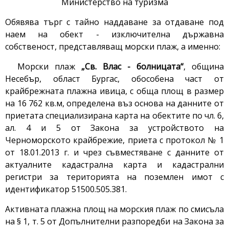
Министерство на туризма
Обявява търг с тайно наддаване за отдаване под
наем на обект - изключителна държавна
собственост, представляващ морски плаж, а именно:
Морски плаж
„Св. Влас - болницата“
, община
Несебър, област Бургас, обособена част от
крайбрежната плажна ивица, с обща площ в размер
на 16 762 кв.м, определена въз основа на данните от
приетата специализирана карта на обектите по чл. 6,
ал. 4 и 5 от Закона за устройството на
Черноморското крайбрежие, приета с протокол № 1
от 18.01.2013 г. и чрез съвместяване с данните от
актуалните кадастрална карта и кадастрални
регистри за територията на поземлен имот с
идентификатор 51500.505.381.
Активната плажна площ на морския плаж по смисъла
на § 1, т. 5 от Допълнителни разпоредби на Закона за