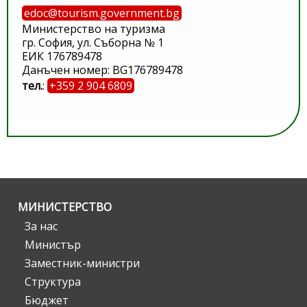
edoc@tourism.government.bg
Министерство на туризма
гр. София, ул. Съборна № 1
ЕИК 176789478
Данъчен номер: BG176789478
тел.
:
+359 2 904 6809
МИНИСТЕРСТВО
За нас
Министър
Заместник-министри
Структура
Бюджет