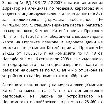
Заповед № РД-18-94/21.12.2007 г. на изпълнителния
директор на Агенцията по геодезия, картография и
кадастър, индивидуализиран съгласно данните в Акт
за изключителна държавна собственост №
471/02.04.1999 г., специализираната карта и регистър
на морски плаж „Къмпинг Китен“, приета с Протокол
№ 7 от 12.12.2012 г. и обединена специализирана
карта на морските плажове и видовете дюни на
морски плаж „Къмпинг Китен“, приета с Протокол №
21-232 от 13.05.2015 г. на комисията по чл. 18 от
Наредба № 1 от 16 септември 2008 г. за създаването
и поддържането на специализираните карти и
регистри на обектите по чл. 6, ал. 4 и 5 от Закона за
устройството на Черноморското крайбрежие.
Активната плажна площ на морски плаж „Къмпинг
Китен“ по смисъла на § 1, т. 5 от Допълнителни
разпоредби на Закона за устройството на
Черноморското крайбрежие е в размер на 28 460 кв.