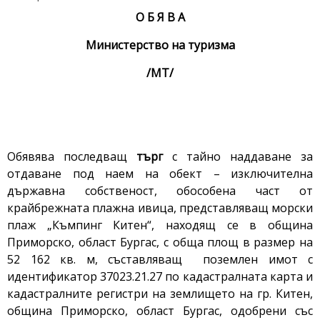
О Б Я В А
Министерство на туризма
/МТ/
Обявява последващ
търг
с тайно наддаване за
отдаване под наем на обект – изключителна
държавна собственост, обособена част от
крайбрежната плажна ивица, представляващ морски
плаж „Къмпинг Китен“, находящ се в община
Приморско, област Бургас, с обща площ в размер на
52 162 кв. м, съставляващ поземлен имот с
идентификатор 37023.21.27 по кадастралната карта и
кадастралните регистри на землището на гр. Китен,
община Приморско, област Бургас, одобрени със