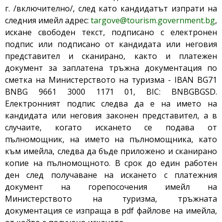
г. /включително/, след като кандидатът изпрати на
следния имейл адрес:
targove@tourism.government.bg
,
искане свободен текст, подписано с електронен
подпис или подписано от кандидата или неговия
представител и сканирано, както и платежен
документ за заплатена тръжна документация по
сметка на Министерството на туризма - IBAN BG71
BNBG 9661 3000 1171 01, BIC: BNBGBGSD.
Електронният подпис следва да е на името на
кандидата или неговия законен представител, а в
случаите, когато искането се подава от
пълномощник, на името на пълномощника, като
към имейла, следва да бъде приложено и сканирано
копие на пълномощното. В срок до един работен
ден след получаване на искането с платежния
документ на горепосочения имейл на
Министерството на туризма, тръжната
документация се изпраща в pdf файлове на имейла,