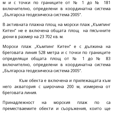
м и с точки по границите от № 1 до № 181
включително, определени в координатна система
„Българска геодезическа система 2005“.
В активната плажна площ на морски плаж „Къмпинг
Китен“ не е включена общата площ на пясъчните
дюни в размер на 23 702 кв. м.
Морски плаж „Къмпинг Китен“ е с дължина на
бреговата линия 528 метра и с точки по границите
определящи общата площ от № 1 до № 83
включително, определени в координатна система
„Българска геодезическа система 2005“.
Към обекта е включена и прилежащата към
него акватория с широчина 200 м, измерена от
бреговата линия.
Принадлежност на морския плаж по са
преместваемите обекти и съоръжения, които ще