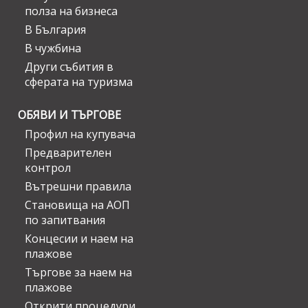
полза на бизнеса
В България
В чужбина
Други събития в
сферата на туризма
ОБЯВИ И ТЪРГОВЕ
Профил на купувача
Предварителен
контрол
Вътрешни правила
Становища на АОП
по запитвания
Концесии и наем на
плажове
Търгове за наем на
плажове
Открити процедури