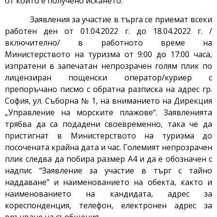
от който е получено искането.
Заявления за участие в търга се приемат всеки
работен ден от 01.04.2022 г. до 18.04.2022 г. /
включително/ в работното време на
Министерството на туризма от 9:00 до 17:00 часа,
изпратени в запечатан непрозрачен голям плик по
лицензиран пощенски оператор/куриер с
препоръчано писмо с обратна разписка на адрес гр.
София, ул. Съборна № 1, на вниманието на Дирекция
„Управление на морските плажове“. Заявленията
трябва да са подадени своевременно, така че да
пристигнат в Министерството на туризма до
посочената крайна дата и час. Големият непрозрачен
плик следва да побира размер А4 и да е обозначен с
надпис “Заявление за участие в търг с тайно
наддаване” и наименованието на обекта, както и
наименованието на кандидата, адрес за
кореспонденция, телефон, електронен адрес за