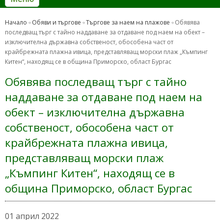
Начало
Обяви и търгове
Търгове за наем на плажове
Обявява
последващ търг с тайно наддаване за отдаване под наем на обект –
изключителна държавна собственост, обособена част от
крайбрежната плажна ивица, представляващ морски плаж „Къмпинг
Китен“, находящ се в община Приморско, област Бургас
Обявява последващ търг с тайно
наддаване за отдаване под наем на
обект – изключителна държавна
собственост, обособена част от
крайбрежната плажна ивица,
представляващ морски плаж
„Къмпинг Китен“, находящ се в
община Приморско, област Бургас
01 април 2022