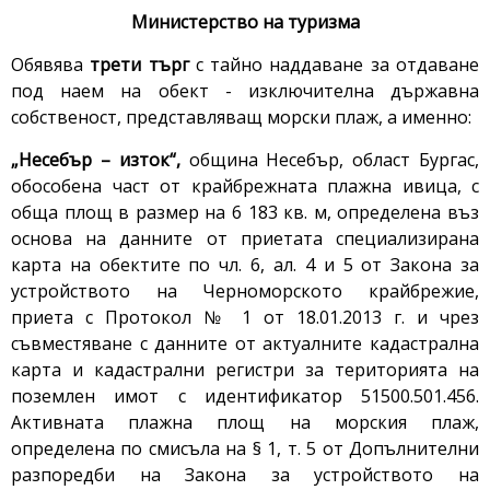
Министерство на туризма
Обявява
трети търг
с тайно наддаване за отдаване
под наем на обект - изключителна държавна
собственост, представляващ морски плаж, а именно:
„Несебър – изток“,
община Несебър, област Бургас,
обособена част от крайбрежната плажна ивица, с
обща площ в размер на 6 183 кв. м, определена въз
основа на данните от приетата специализирана
карта на обектите по чл. 6, ал. 4 и 5 от Закона за
устройството на Черноморското крайбрежие,
приета с Протокол № 1 от 18.01.2013 г. и чрез
съвместяване с данните от актуалните кадастрална
карта и кадастрални регистри за територията на
поземлен имот с идентификатор 51500.501.456.
Активната плажна площ на морския плаж,
определена по смисъла на § 1, т. 5 от Допълнителни
разпоредби на Закона за устройството на