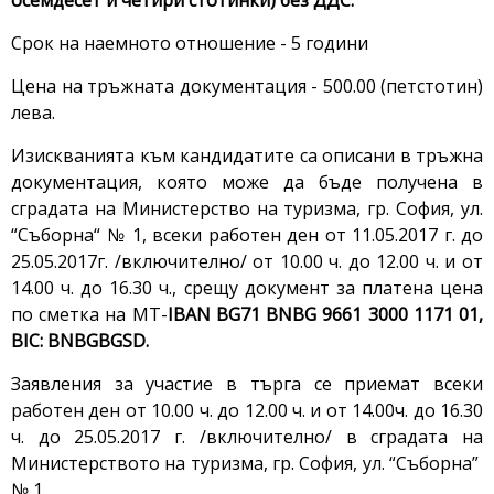
осемдесет и четири стотинки
) без ДДС.
Срок на наемното отношение - 5 години
Цена на тръжната документация - 500.00 (петстотин)
лева.
Изискванията към кандидатите са описани в тръжна
документация, която може да бъде получена в
сградата на Министерство на туризма, гр. София, ул.
“Съборна“ № 1, всеки работен ден от 11.05.2017 г. до
25.05.2017г. /включително/ от 10.00 ч. до 12.00 ч. и от
14.00 ч. до 16.30 ч., срещу документ за платена цена
по сметка на МТ-
IBAN BG71 BNBG 9661 3000 1171 01,
BIC: BNBGBGSD.
Заявления за участие в търга се приемат всеки
работен ден от 10.00 ч. до 12.00 ч. и от 14.00ч. до 16.30
ч. до 25.05.2017 г. /включително/ в сградата на
Министерството на туризма, гр. София, ул. “Съборна”
№ 1.