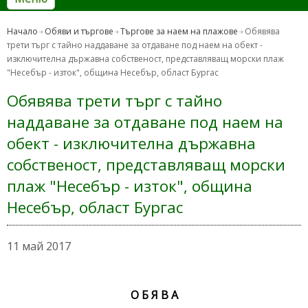
Начало
Обяви и търгове
Търгове за наем на плажове
Обявява
трети търг с тайно наддаване за отдаване под наем на обект -
изключителна държавна собственост, представляващ морски плаж
"Несебър - изток", община Несебър, област Бургас
Обявява трети търг с тайно
наддаване за отдаване под наем на
обект - изключителна държавна
собственост, представляващ морски
плаж "Несебър - изток", община
Несебър, област Бургас
11 май 2017
О Б Я В А