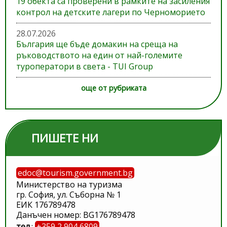
19 обекта са проверени в рамките на засиления
контрол на детските лагери по Черноморието
28.07.2026
България ще бъде домакин на среща на
ръководството на един от най-големите
туроператори в света - TUI Group
още от рубриката
ПИШЕТЕ НИ
edoc@tourism.government.bg
Министерство на туризма
гр. София, ул. Съборна № 1
ЕИК 176789478
Данъчен номер: BG176789478
тел.
:
+359 2 904 6809