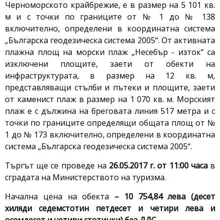
Черноморското крайбрежие, е в размер на 5 101 кв.
м и с точки по границите от № 1 до № 138
включително, определени в координатна система
„Българска геодезическа система 2005“. От активната
плажна площ на морски плаж „Несебър - изток“ са
изключени площите, заети от обекти на
инфраструктурата, в размер на 12 кв. м,
представляващи стълби и пътеки и площите, заети
от каменист плаж в размер на 1 070 кв. м. Морският
плаж е с дължина на бреговата линия 517 метра и с
точки по границите определящи общата площ от №
1 до № 173 включително, определени в координатна
система „Българска геодезическа система 2005“.
Търгът ще се проведе на
26.05.2017 г. от 11:00 часа
в
сградата на Министерството на туризма.
Начална цена на обекта
– 10 754,84 лева (
десет
хиляди седемстотин петдесет и четири лева и