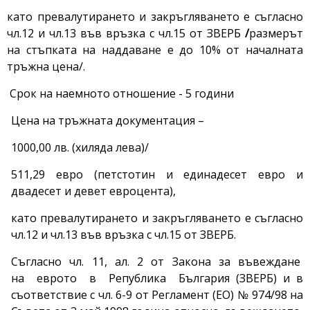
като превалутирането и закръгляването е съгласно
чл.12 и чл.13 във връзка с чл.15 от ЗВЕРБ
/
размерът
на стъпката на наддаване е до 10% от началната
тръжна цена/.
Срок на наемното отношение - 5 години
Цена на тръжната документация –
1000,00 лв. (хиляда лева)/
511,29 евро (петстотин и единадесет евро и
двадесет и девет евроцента),
като превалутирането и закръгляването е съгласно
чл.12 и чл.13 във връзка с чл.15 от ЗВЕРБ.
Съгласно чл. 11, ал. 2 от Закона за въвеждане
на еврото в Република България (ЗВЕРБ) и в
съответствие с чл. 6-9 от Регламент (EО) № 974/98 на