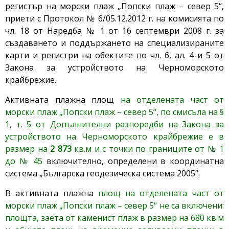
регистър на морски плаж „Попски плаж – север 5“,
приети с Протокол № 6/05.12.2012 г. на комисията по
чл. 18 от Наредба № 1 от 16 септември 2008 г. за
създаването и поддържането на специализираните
карти и регистри на обектите по чл. 6, ал. 4 и 5 от
Закона за устройството на Черноморското
крайбрежие.
Активната плажна площ
на отделената част от
морски плаж „Попски плаж – север 5“, по смисъла на §
1, т. 5 от Допълнителни разпоредби на Закона за
устройството на Черноморското крайбрежие е в
размер на
2 873
кв.м и с точки по границите от № 1
до № 45
включително, определени в координатна
система „Българска геодезическа система 2005“.
В активната плажна
площ на отделената част от
морски плаж „Попски плаж – север 5“ не са включени:
площта, заета от каменист плаж в размер на 680 кв.м