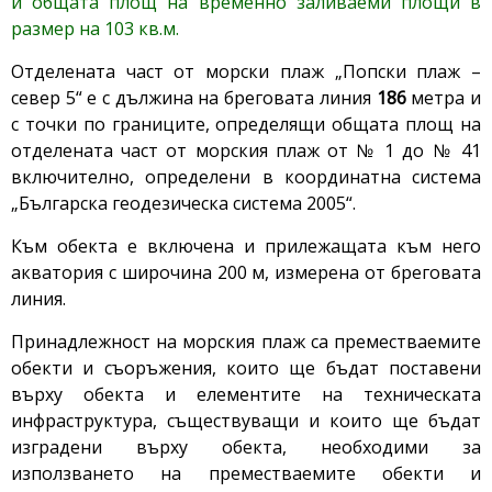
и общата площ на временно заливаеми площи в
размер на 103 кв.м.
Отделената част от морски плаж „Попски плаж –
север 5“ е с дължина на бреговата линия
186
метра и
с точки по границите, определящи общата площ на
отделената част от морския плаж от № 1 до № 41
включително, определени в координатна система
„Българска геодезическа система 2005“.
Към обекта е включена и прилежащата към него
акватория с широчина 200 м, измерена от бреговата
линия.
Принадлежност на морския плаж са преместваемите
обекти и съоръжения, които ще бъдат поставени
върху обекта и елементите на техническата
инфраструктура, съществуващи и които ще бъдат
изградени върху обекта, необходими за
използването на преместваемите обекти и