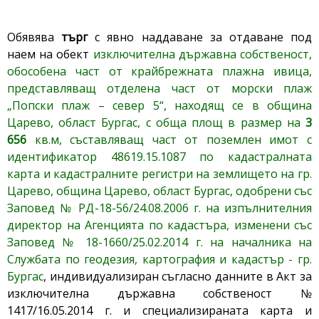
Обявява
търг
с явно наддаване за отдаване под
наем на обект
изключителна държавна собственост,
обособена част от крайбрежната плажна ивица,
представляващ отделена част от морски плаж
„Попски плаж – север 5“, находящ се в община
Царево, област Бургас, с обща площ в размер на
3
656
кв.м, съставляващ част от поземлен имот с
идентификатор 48619.15.1087 по кадастралната
карта и кадастралните регистри на землището на гр.
Царево, община Царево, област Бургас, одобрени със
Заповед № РД-18-56/24.08.2006 г. на изпълнителния
директор на Агенцията по кадастъра, изменени със
Заповед № 18-1660/25.02.2014 г. на началника на
Службата по геодезия, картография и кадастър - гр.
Бургас
, индивидуализиран съгласно данните в Акт за
изключителна държавна собственост №
1417/16.05.2014 г. и специализираната карта и