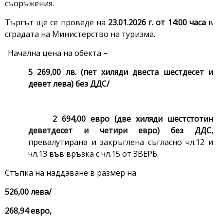
съоръжения.
Търгът ще се проведе на
23.01.2026 г. от 14:00 часа
в
сградата на Министерство на туризма.
Начална цена на обекта
–
5 269,00 лв. (пет хиляди двеста шестдесет и
девет лева) без ДДС/
2 694,00
евро (две хиляди шестстотин
деветдесет и четири евро) без ДДС,
превалутирана и закръглена съгласно чл.12 и
чл.13 във връзка с чл.15 от ЗВЕРБ.
Стъпка на наддаване в размер на
526,00
лева/
268,94 евро
,