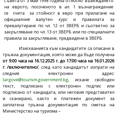
Съвета от 3 май 1998 година относно въвеждането
на еврото, посоченото в ал. 1 възнаграждение
се счита за стойност в евро при прилагане на
официалния валутен курс и правилата за
превалутиране по чл. 12 от ЗВЕРБ и съответно за
закръгляване по чл. 13 от ЗВЕРБ или по специалните
правила за закръгляване, предвидени в ЗВЕРБ.
Изискванията към кандидатите са описани в
тръжна документация, която може да бъде получена
от 9:00 часа на 16.12.2025
г. до 17:00 часа на 16.01.2026
г. /включително/
, след като кандидатът изпрати на
следния електронен адрес:
targove@tourism.government.bg
, искане свободен
текст, подписано с електронен подпис или
подписано от кандидата, или неговия представител
и сканирано, както и платежен документ за
заплатена тръжна документация по сметка на
Министерство на туризма –