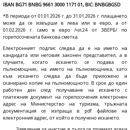
IBAN BG71 BNBG 9661 3000 1171 01, BIC: BNBGBGSD
*В периода от 01.01.2026 г. до 31.01.2026 г. плащането
може да се извърши в лева или в евро, а от
01.02.2026 г. само в евро /чл.24 от ЗВЕРБ/ по
горепосочената банкова сметка.
Електронният подпис следва да е на името на
кандидата или неговия законен представител, а в
случаите, когато искането се подава от
пълномощник, на името на пълномощника, като
към искането следва да бъде приложено и
сканирано копие на пълномощното. В срок до един
работен ден след получаване на искането с
платежния документ на горепосочения електронен
адрес на Министерство на туризма, тръжната
документация се изпраща в pdf файлове на
електронния адрес, от който е получено искането.
Заявления за участие в търга се приемат всеки