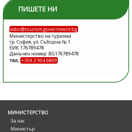
ПИШЕТЕ НИ
edoc@tourism.government.bg
Министерство на туризма
гр. София, ул. Съборна № 1
ЕИК 176789478
Данъчен номер: BG176789478
тел.
:
+359 2 904 6809
МИНИСТЕРСТВО
За нас
Министър