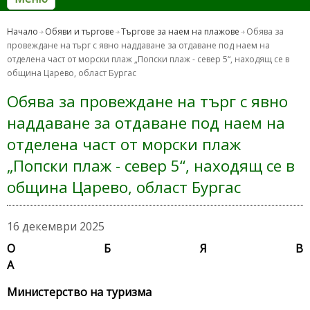
Начало
Обяви и търгове
Търгове за наем на плажове
Обява за
провеждане на търг с явно наддаване за отдаване под наем на
отделена част от морски плаж „Попски плаж - север 5“, находящ се в
община Царево, област Бургас
Обява за провеждане на търг с явно
наддаване за отдаване под наем на
отделена част от морски плаж
„Попски плаж - север 5“, находящ се в
община Царево, област Бургас
16 декември 2025
О Б Я В
Министерство на туризма