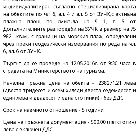
индивидуализиран съгласно специализирана карта
на обектите по чл. 6, ал. 4 и ал. 5 от ЗУЧК,с активна
плажна площ по смисъла на § 1, т. 5 от
Допълнителните разпоредби на ЗУЧК в размер на 75
982 кв.м., с граници на морския плаж, определени
чрез преки геодезически измервания по реда на чл.
6, ал. 6 от ЗУЧК.
Търгът да се проведе на 12.05.2016г. от 9:30 часа в
сградата на Министерството на туризма.
Начална тръжна цена на обекта – .238271.21 лева
(двеста тридесет и осем хиляди двеста седемдесет и
един лева и двадесет и една стотинки) - без ДДС.
Срок на наемното отношение - 5 години
Цена на тръжната документация - 500.00 (петстотин)
лева с включен ДДС.