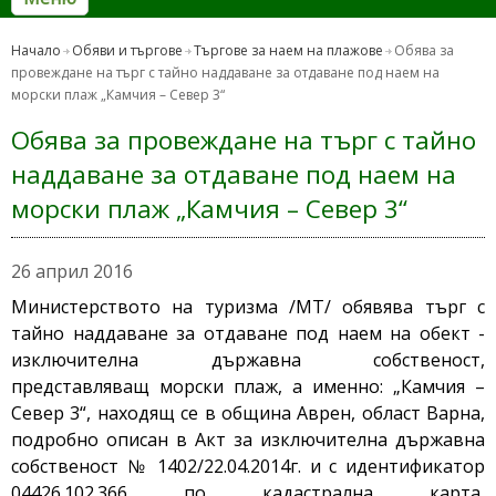
Начало
Обяви и търгове
Търгове за наем на плажове
Обява за
провеждане на търг с тайно наддаване за отдаване под наем на
морски плаж „Камчия – Север 3“
Обява за провеждане на търг с тайно
наддаване за отдаване под наем на
морски плаж „Камчия – Север 3“
26 април 2016
Министерството на туризма /МТ/ обявява търг с
тайно наддаване за отдаване под наем на обект -
изключителна държавна собственост,
представляващ морски плаж, а именно: „Камчия –
Север 3“, находящ се в община Аврен, област Варна,
подробно описан в Акт за изключителна държавна
собственост № 1402/22.04.2014г. и с идентификатор
04426.102.366 по кадастрална карта,