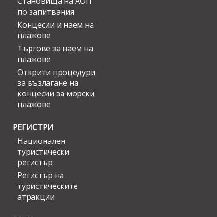
Становища на АОП
по запитвания
Концесии и наем на
плажове
Търгове за наем на
плажове
Открити процедури
за възлагане на
концесии за морски
плажове
РЕГИСТРИ
Национален
туристически
регистър
Регистър на
туристическите
атракции