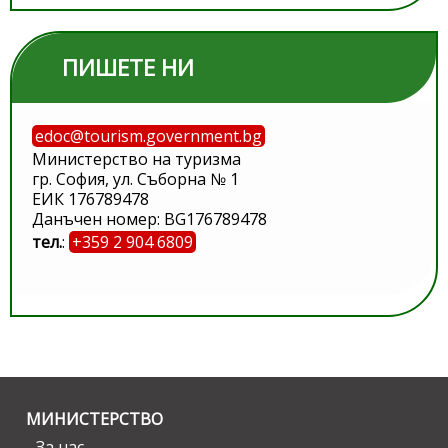
ПИШЕТЕ НИ
edoc@tourism.government.bg
Министерство на туризма
гр. София, ул. Съборна № 1
ЕИК 176789478
Данъчен номер: BG176789478
тел.
:
+359 2 904 6809
МИНИСТЕРСТВО
За нас