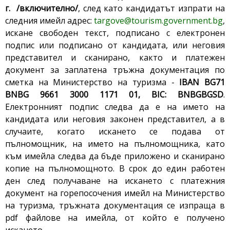
г.
/включително/
, след като кандидатът изпрати на
следния имейл адрес:
targove@tourism.government.bg
,
искане свободен текст, подписано с електронен
подпис или подписано от кандидата, или неговия
представител и сканирано, както и платежен
документ за заплатена тръжна документация по
сметка на Министерство на туризма -
IBAN BG71
BNBG 9661 3000 1171 01, BIC: BNBGBGSD
.
Електронният подпис следва да е на името на
кандидата или неговия законен представител, а в
случаите, когато искането се подава от
пълномощник, на името на пълномощника, като
към имейла следва да бъде приложено и сканирано
копие на пълномощното. В срок до един работен
ден след получаване на искането с платежния
документ на горепосочения имейл на Министерство
на туризма, тръжната документация се изпраща в
pdf файлове на имейла, от който е получено