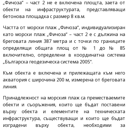
„Фичоза“ – част 2 не е включена площта, заета от
обекти на инфраструктурата, представляващи
бетонова площадка с размер 8 кв.м.
Частта от морски плаж „Фичоза“, индивидуализиран
като морски плаж „Фичоза“ – част 2 е с дължина на
бреговата линия 387 метра и с точки по границите
определящи общата площ от № 1 до № 85
включително, определени в координатна система
„Българска геодезическа система 2005“.
Към обекта е включена и прилежащата към него
акватория с широчина 200 м, измерена от бреговата
линия.
Принадлежност на морския плаж са преместваемите
обекти и съоръжения, които ще бъдат поставени
върху обекта и елементите на техническата
инфраструктура, съществуващи и които ще бъдат
изградени върху обекта, необходими за