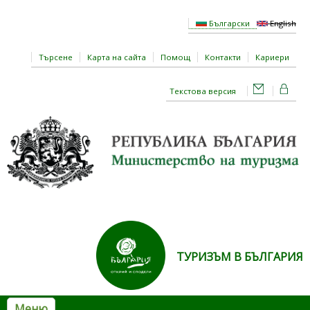
Премини към основното съдържание
Български
English
Търсене
Карта на сайта
Помощ
Контакти
Кариери
Текстова версия
ТУРИЗЪМ В БЪЛГАРИЯ
Меню