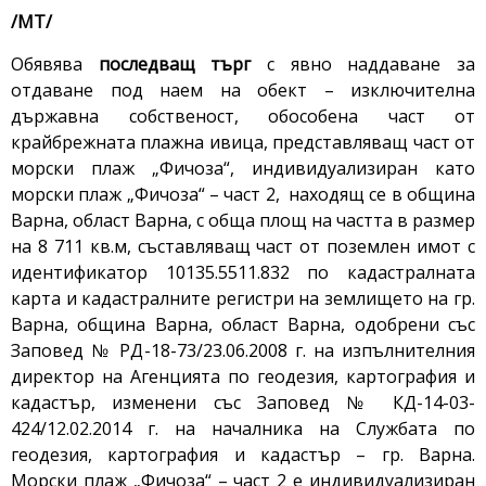
/МТ/
Обявява
последващ
търг
с явно наддаване за
отдаване под наем на обект – изключителна
държавна собственост, обособена част от
крайбрежната плажна ивица, представляващ част от
морски плаж „Фичоза“, индивидуализиран като
морски плаж „Фичоза“ – част 2, находящ се в община
Варна, област Варна, с обща площ на частта в размер
на 8 711 кв.м, съставляващ част от поземлен имот с
идентификатор 10135.5511.832 по кадастралната
карта и кадастралните регистри на землището на гр.
Варна, община Варна, област Варна, одобрени със
Заповед № РД-18-73/23.06.2008 г. на изпълнителния
директор на Агенцията по геодезия, картография и
кадастър, изменени със Заповед № КД-14-03-
424/12.02.2014 г. на началника на Службата по
геодезия, картография и кадастър – гр. Варна.
Морски плаж „Фичоза“ – част 2 е индивидуализиран