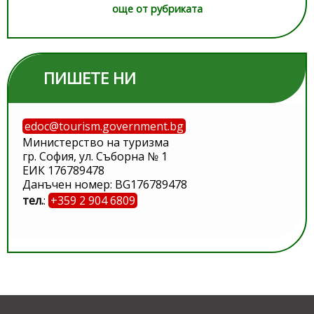
още от рубриката
ПИШЕТЕ НИ
edoc@tourism.government.bg
Министерство на туризма
гр. София, ул. Съборна № 1
ЕИК 176789478
Данъчен номер: BG176789478
тел.
:
+359 2 904 6809