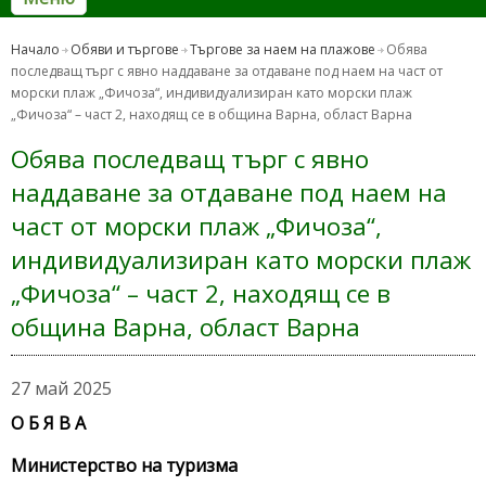
Начало
Обяви и търгове
Търгове за наем на плажове
Обява
последващ търг с явно наддаване за отдаване под наем на част от
морски плаж „Фичоза“, индивидуализиран като морски плаж
„Фичоза“ – част 2, находящ се в община Варна, област Варна
Обява последващ търг с явно
наддаване за отдаване под наем на
част от морски плаж „Фичоза“,
индивидуализиран като морски плаж
„Фичоза“ – част 2, находящ се в
община Варна, област Варна
27 май 2025
О Б Я В А
Министерство на туризма