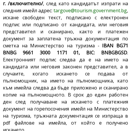
г. /включително/
, след като кандидатът изпрати на
следния имейл адрес:
targove@tourism.government.bg
,
искане свободен текст, подписано с електронен
подпис или подписано от кандидата, или неговия
представител и сканирано, както и платежен
документ за заплатена тръжна документация по
сметка на Министерство на туризма -
IBAN BG71
BNBG 9661 3000 1171 01, BIC: BNBGBGSD
.
Електронният подпис следва да е на името на
кандидата или неговия законен представител, а в
случаите, когато искането се подава от
пълномощник, на името на пълномощника, като
към имейла следва да бъде приложено и сканирано
копие на пълномощното. В срок до един работен
ден след получаване на искането с платежния
документ на горепосочения имейл на Министерство
на туризма, тръжната документация се изпраща в
pdf файлове на имейла, от който е получено
искането.