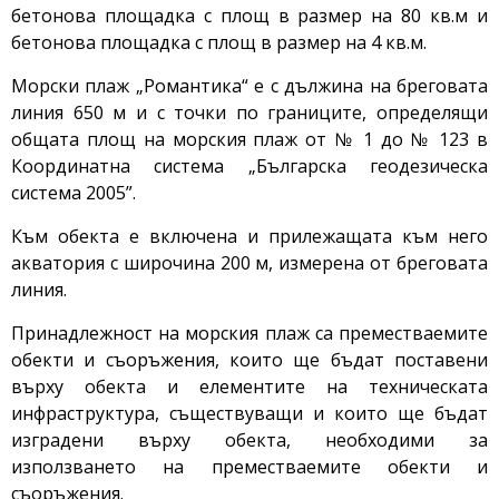
бетонова площадка с площ в размер на 80 кв.м и
бетонова площадка с площ в размер на 4 кв.м.
Морски плаж „Романтика“ е с дължина на бреговата
линия 650 м и с точки по границите, определящи
общата площ на морския плаж от № 1 до № 123 в
Координатна система „Българска геодезическа
система 2005”.
Към обекта е включена и прилежащата към него
акватория с широчина 200 м, измерена от бреговата
линия.
Принадлежност на морския плаж са преместваемите
обекти и съоръжения, които ще бъдат поставени
върху обекта и елементите на техническата
инфраструктура, съществуващи и които ще бъдат
изградени върху обекта, необходими за
използването на преместваемите обекти и
съоръжения.