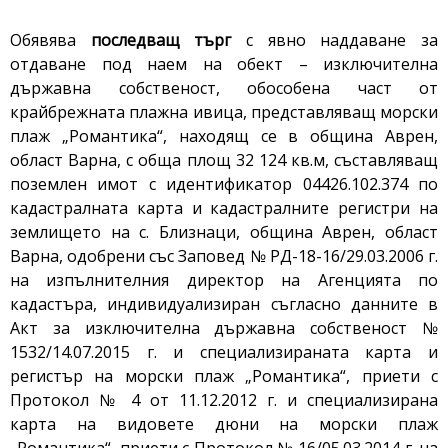
Обявява
последващ търг
с явно наддаване за
отдаване под наем на обект – изключителна
държавна собственост, обособена част от
крайбрежната плажна ивица, представляващ морски
плаж „Романтика“, находящ се в община Аврен,
област Варна, с обща площ 32 124 кв.м, съставляващ
поземлен имот с идентификатор 04426.102.374 по
кадастралната карта и кадастралните регистри на
землището на с. Близнаци, община Аврен, област
Варна, одобрени със Заповед № РД-18-16/29.03.2006 г.
на изпълнителния директор на Агенцията по
кадастъра, индивидуализиран съгласно данните в
Акт за изключителна държавна собственост №
1532/14.07.2015 г. и специализираната карта и
регистър на морски плаж „Романтика“, приети с
Протокол № 4 от 11.12.2012 г. и специализирана
карта на видовете дюни на морски плаж