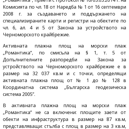
„Романтика“, приети с Протокол № 16/05.03.2014 г. на
Комисията по чл. 18 от Наредба № 1 от 16 септември
2008 г. за създаването и поддържането на
специализираните карти и регистри на обектите по
чл. 6, ал. 4 и 5 от Закона за устройството на
Черноморското крайбрежие.
Активната плажна площ на морски плаж
„Романтика“, по смисъла на § 1, т. 5 от
Допълнителните разпоредби на Закона за
устройството на Черноморското крайбрежие е в
размер на 32 037 кв.м и с точки, определящи
активната плажна площ от № 1 до № 128 в
Координатна система „Българска геодезическа
система 2005”.
В активната плажна площ на морски плаж
„Романтика“ не са включени: площите заети от
обекти на инфраструктура в размер на 87 кв.м,
представляващи: стълба с площ в размер на 3 кв.м,