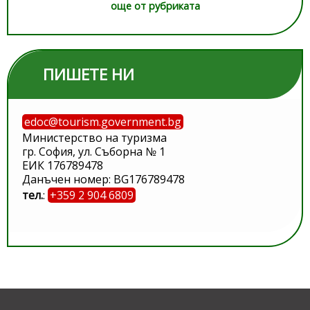
още от рубриката
ПИШЕТЕ НИ
edoc@tourism.government.bg
Министерство на туризма
гр. София, ул. Съборна № 1
ЕИК 176789478
Данъчен номер: BG176789478
тел.
:
+359 2 904 6809