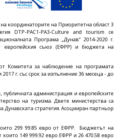
 на координаторите на Приоритетна област 3
егия DTP-PAC1-PA3-Culture and tourism се
ционалната Програма „Дунав“ 2014-2020 г.
т европейския съюз (ЕФРР) и бюджета на
от Комитета за наблюдение на програмата
 2017 г. със срок за изпълнение 36 месеца - до
, публичната администрация и европейските
терство на туризма. Двете министерства са
на Дунавската стратегия. Асоцииран партньор
 които 299 99.85 евро от ЕФРР. Бюджетът на
т които 149 999.92 евро ЕФРР и 26 470.58 евро