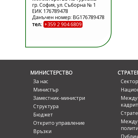
гр. София, ул. Съборна № 1
ЕИК 176789478
Данъчен номер: BG176789478
тел.
:
+359 2 904 6809
МИНИСТЕРСТВО
СТРАТЕ
За нас
Сектор
Министър
Национ
Заместник-министри
Междув
кадрит
Структура
Страте
Бюджет
Междун
Открито управление
полит
Връзки
Публич