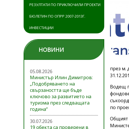
РЕЗУЛТАТИ ПО ПРИКЛЮЧИЛИ ПРОЕКТИ
БЮЛЕТИН ПО ОПРР 2007-2013Г.
ИНВЕСТИЦИИ
НОВИНИ
през м. 
05.08.2026
31.12.20
Министър Илин Димитров:
„Подобряването на
Водещ п
свързаността ще бъде
фондове
ключово за развитието на
съкоорд
туризма през следващата
по прое
година“
Общият 
30.07.2026
Министер
19 обекта са проверени в