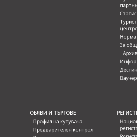
партн
Статис
Турис
центр
Норма
За общ
Архи
Инфор
Дести
Ваучер
ОБЯВИ И ТЪРГОВЕ
РЕГИСТ
Профил на купувача
Национ
регист
Предварителен контрол
Регист