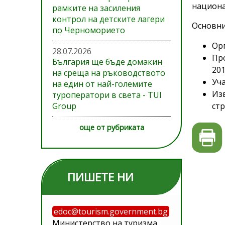
национа
рамките на засиления
контрол на детските лагери
Основни
по Черноморието
Орг
28.07.2026
Пр
България ще бъде домакин
201
на среща на ръководството
Уча
на един от най-големите
Из
туроператори в света - TUI
Group
стр
още от рубриката
ПИШЕТЕ НИ
edoc@tourism.government.bg
Министерство на туризма