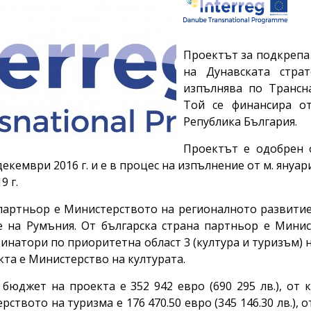
Проектът за подкрепа
на Дунавската страт
изпълнява по Трансна
Той се финансира о
Република България.
Проектът е одобрен 
декември 2016 г. и е в процес на изпълнение от м. януари
19 г.
артньор е Министерството на регионалното развитие
 на Румъния. От българска страна партньор е Минис
инатори по приоритетна област 3 (култура и туризъм) 
кта е Министерство на културата.
бюджет на проекта е 352 942 евро (690 295 лв.), от
ството на туризма е 176 470.50 евро (345 146.30 лв.), о