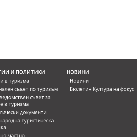
ГИИ И ПОЛИТИКИ
НОВИНИ
и в туризма
Новини
ален съвет по туризъм
Бюлетин Култура на фокус
едомствен съвет за
е в туризма
гически документи
ародна туристическа
ика
но-частно