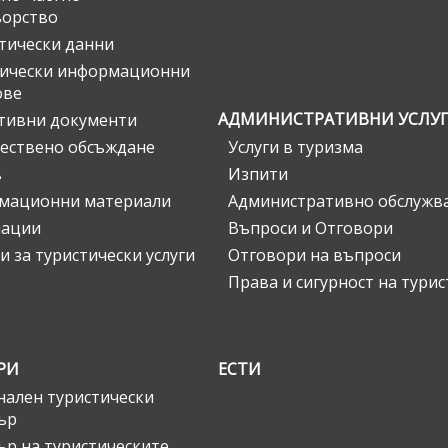
ьорство
тически данни
тически информационни
ове
АДМИНИСТРАТИВНИ УСЛУ
тивни документи
ествено обсъждане
Услуги в туризма
в
Изпити
мационни материали
Административно обслужв
нации
Въпроси и Отговори
и за туристически услуги
Отговори на въпроси
Права и сигурност на тури
РИ
ЕСТИ
ален туристически
ър
ър на туристическите