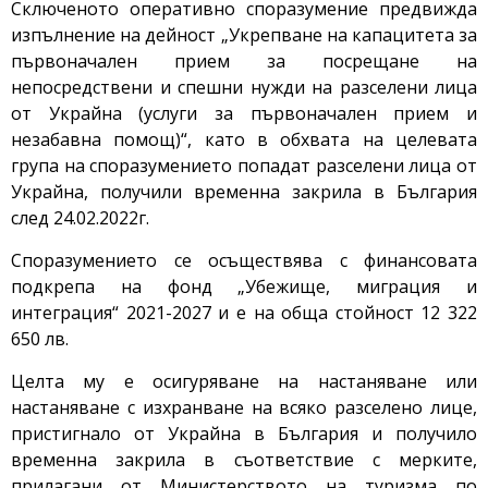
Сключеното оперативно споразумение предвижда
изпълнение на дейност „Укрепване на капацитета за
първоначален прием за посрещане на
непосредствени и спешни нужди на разселени лица
от Украйна (услуги за първоначален прием и
незабавна помощ)“, като в обхвата на целевата
група на споразумението попадат разселени лица от
Украйна, получили временна закрила в България
след 24.02.2022г.
Споразумението се осъществява с финансовата
подкрепа на фонд „Убежище, миграция и
интеграция“ 2021-2027 и е на обща стойност 12 322
650 лв.
Целта му е осигуряване на настаняване или
настаняване с изхранване на всяко разселено лице,
пристигнало от Украйна в България и получило
временна закрила в съответствие с мерките,
прилагани от Министерството на туризма по