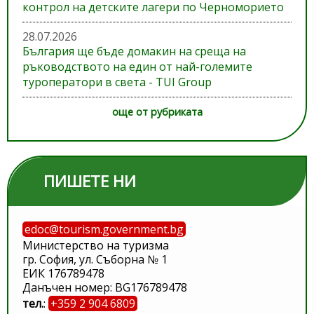
контрол на детските лагери по Черноморието
28.07.2026
България ще бъде домакин на среща на
ръководството на един от най-големите
туроператори в света - TUI Group
още от рубриката
ПИШЕТЕ НИ
edoc@tourism.government.bg
Министерство на туризма
гр. София, ул. Съборна № 1
ЕИК 176789478
Данъчен номер: BG176789478
тел.
:
+359 2 904 6809