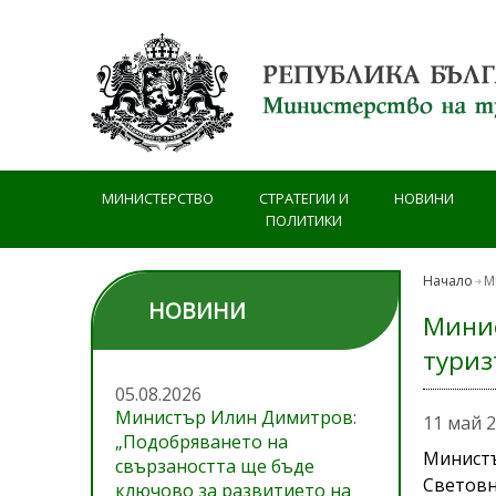
Премини към основното съдържание
МИНИСТЕРСТВО
СТРАТЕГИИ И
НОВИНИ
ПОЛИТИКИ
Начало
М
НОВИНИ
Минис
тури
05.08.2026
Министър Илин Димитров:
11 май 
„Подобряването на
Минист
свързаността ще бъде
Световн
ключово за развитието на