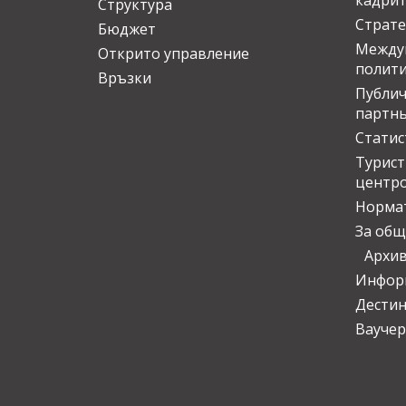
кадрит
Структура
Страте
Бюджет
Междун
Открито управление
полит
Връзки
Публич
партн
Статис
Турис
центр
Норма
За общ
Архи
Инфор
Дести
Ваучер