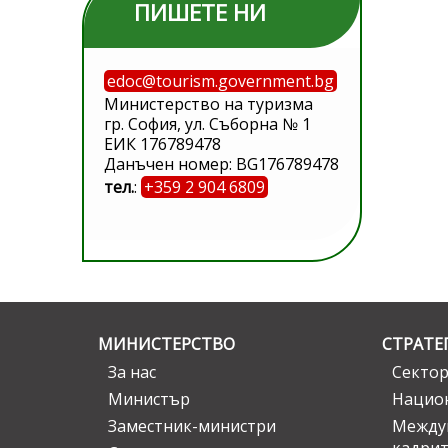
ПИШЕТЕ НИ
edoc@tourism.government.bg
Министерство на туризма
гр. София, ул. Съборна № 1
ЕИК 176789478
Данъчен номер: BG176789478
тел.
:
+359 2 904 6809
МИНИСТЕРСТВО
СТРАТЕ
За нас
Сектор
Министър
Национ
Заместник-министри
Междув