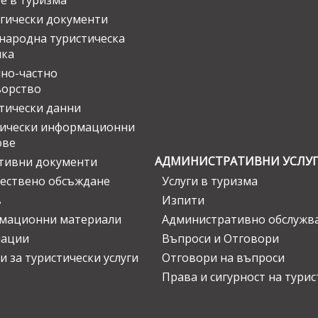
е в туризма
гически документи
ародна туристическа
ика
но-частно
ьорство
тически данни
тически информационни
ове
АДМИНИСТРАТИВНИ УСЛУ
тивни документи
ествено обсъждане
Услуги в туризма
в
Изпити
мационни материали
Административно обслужв
нации
Въпроси и Отговори
и за туристически услуги
Отговори на въпроси
Права и сигурност на тури