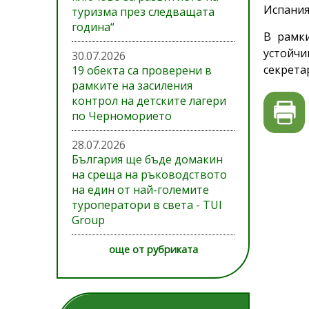
Испания
туризма през следващата
година“
В рамк
устойчи
30.07.2026
секрета
19 обекта са проверени в
рамките на засиления
контрол на детските лагери
по Черноморието
28.07.2026
България ще бъде домакин
на среща на ръководството
на един от най-големите
туроператори в света - TUI
Group
още от рубриката