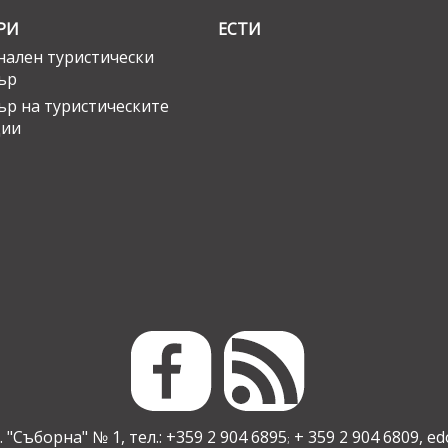
РИ
ЕСТИ
ален туристически
ър
ър на туристическите
ции
 "Съборна" № 1, тел.: +359 2 904 6895
+ 359 2 904 6809,
ed
;