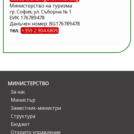
Министерство на туризма
гр. София, ул. Съборна № 1
ЕИК 176789478
Данъчен номер: BG176789478
тел.
:
+359 2 904 6809
МИНИСТЕРСТВО
За нас
Министър
Заместник-министри
Структура
Бюджет
Открито управление