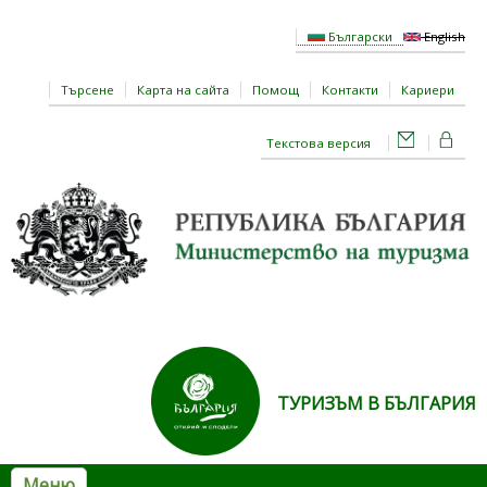
Премини към основното съдържание
Български
English
Търсене
Карта на сайта
Помощ
Контакти
Кариери
Текстова версия
ТУРИЗЪМ В БЪЛГАРИЯ
Меню