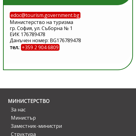
edoc@tourism.government.bg
Министерство на туризма
гр. София, ул. Съборна № 1
ЕИК 176789478
Данъчен номер: BG176789478
тел.
:
+359 2 904 6809
МИНИСТЕРСТВО
За нас
Министър
Заместник-министри
Структура