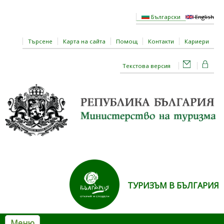
Премини към основното съдържание
Български
English
Търсене
Карта на сайта
Помощ
Контакти
Кариери
Текстова версия
ТУРИЗЪМ В БЪЛГАРИЯ
Меню