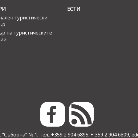
РИ
ЕСТИ
ален туристически
ър
ър на туристическите
ции
 "Съборна" № 1, тел.: +359 2 904 6895
+ 359 2 904 6809,
ed
;