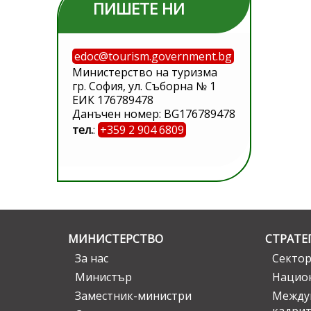
ПИШЕТЕ НИ
edoc@tourism.government.bg
Министерство на туризма
гр. София, ул. Съборна № 1
ЕИК 176789478
Данъчен номер: BG176789478
тел.
:
+359 2 904 6809
МИНИСТЕРСТВО
СТРАТЕ
За нас
Сектор
Министър
Национ
Заместник-министри
Междув