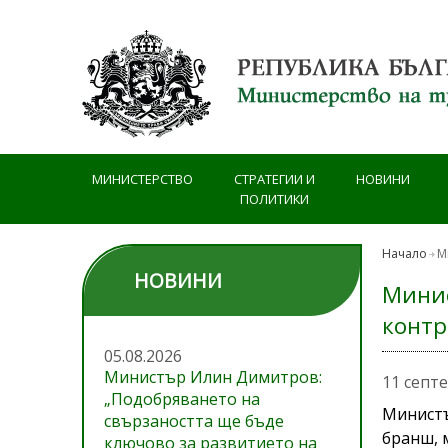
Премини към основното съдържание
МИНИСТЕРСТВО
СТРАТЕГИИ И
НОВИНИ
ПОЛИТИКИ
Начало
М
НОВИНИ
Минис
контр
05.08.2026
Министър Илин Димитров:
11 септ
„Подобряването на
Министъ
свързаността ще бъде
бранш, 
ключово за развитието на