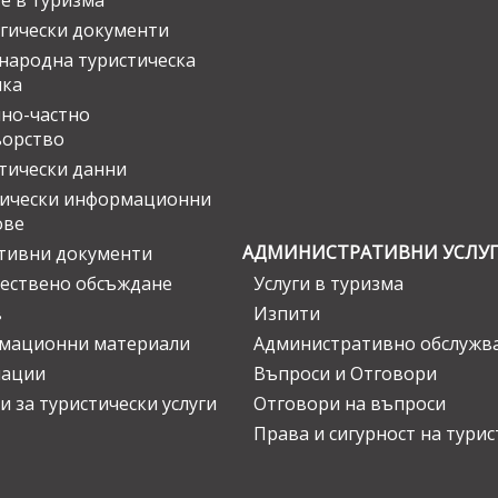
е в туризма
гически документи
ародна туристическа
ика
но-частно
ьорство
тически данни
тически информационни
ове
АДМИНИСТРАТИВНИ УСЛУ
тивни документи
ествено обсъждане
Услуги в туризма
в
Изпити
мационни материали
Административно обслужв
нации
Въпроси и Отговори
и за туристически услуги
Отговори на въпроси
Права и сигурност на тури