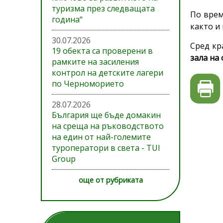
туризма през следващата
По врем
година“
както и 
30.07.2026
Сред кр
19 обекта са проверени в
зала на
рамките на засиления
контрол на детските лагери
по Черноморието
28.07.2026
България ще бъде домакин
на среща на ръководството
на един от най-големите
туроператори в света - TUI
Group
още от рубриката