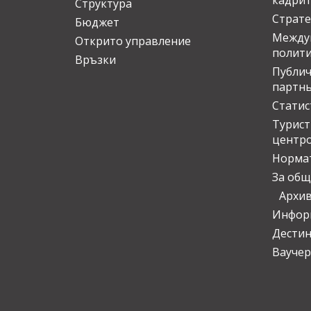
кадрит
Структура
Страте
Бюджет
Междун
Открито управление
полит
Връзки
Публич
партн
Статис
Турис
центр
Норма
За общ
Архи
Инфор
Дести
Ваучер