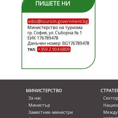
ПИШЕТЕ НИ
edoc@tourism.government.bg
Министерство на туризма
гр. София, ул. Съборна № 1
ЕИК 176789478
Данъчен номер: BG176789478
тел.
:
+359 2 904 6809
МИНИСТЕРСТВО
СТРАТЕ
За нас
Сектор
Министър
Национ
Заместник-министри
Междув