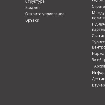
кадрит
Структура
Страте
Бюджет
Междун
Открито управление
полит
Връзки
Публич
партн
Статис
Турис
центр
Норма
За общ
Архи
Инфор
Дести
Ваучер