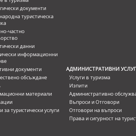
е в туризма
гически документи
ародна туристическа
ика
но-частно
ьорство
тически данни
тически информационни
ове
АДМИНИСТРАТИВНИ УСЛУ
тивни документи
ествено обсъждане
Услуги в туризма
в
Изпити
мационни материали
Административно обслужв
нации
Въпроси и Отговори
и за туристически услуги
Отговори на въпроси
Права и сигурност на тури