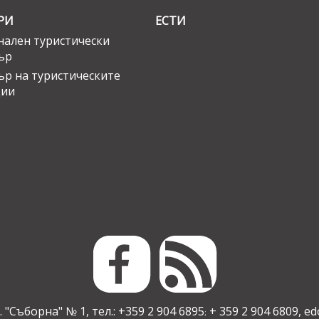
РИ
ЕСТИ
ален туристически
ър
ър на туристическите
ции
 "Съборна" № 1, тел.: +359 2 904 6895
+ 359 2 904 6809,
ed
;