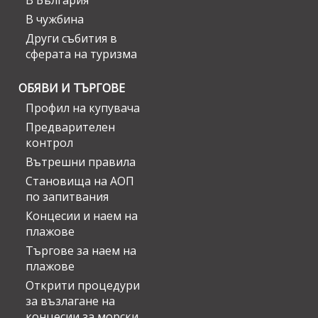
В България
В чужбина
Други събития в
сферата на туризма
ОБЯВИ И ТЪРГОВЕ
Профил на купувача
Предварителен
контрол
Вътрешни правила
Становища на АОП
по запитвания
Концесии и наем на
плажове
Търгове за наем на
плажове
Открити процедури
за възлагане на
концесии за морски