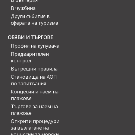
В България
В чужбина
Други събития в
сферата на туризма
ОБЯВИ И ТЪРГОВЕ
Профил на купувача
Предварителен
контрол
Вътрешни правила
Становища на АОП
по запитвания
Концесии и наем на
плажове
Търгове за наем на
плажове
Открити процедури
за възлагане на
концесии за морски