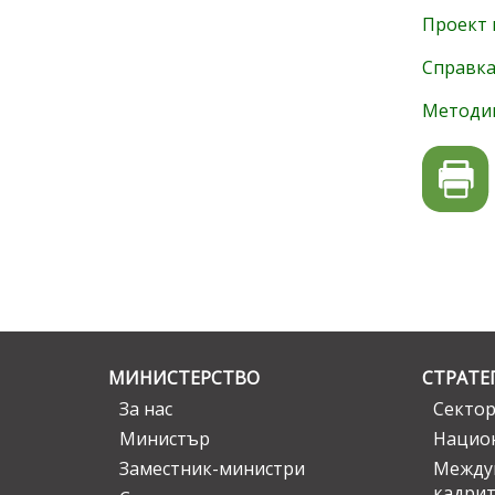
Проект 
Справка
Методи
МИНИСТЕРСТВО
СТРАТЕ
За нас
Сектор
Министър
Национ
Заместник-министри
Междув
кадрит