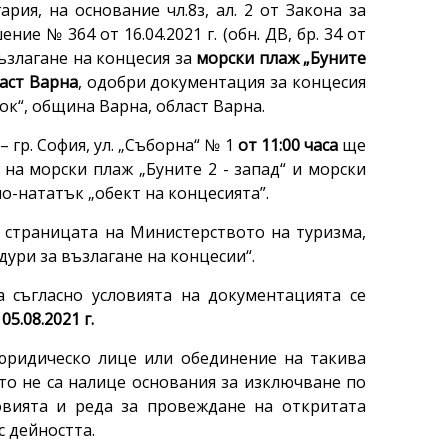
ария, на основание чл.8з, ал. 2 от Закона за
е № 364 от 16.04.2021 г. (обн. ДВ, бр. 34 от
възлагане на концесия за
морски плаж
„Буните
ласт Варна
, одобри документация за концесия
ток“, община Варна, област Варна.
 гр. София, ул. „Съборна“ № 1
от 11:00 часа
ще
на морски плаж „Буните 2 - запад“ и морски
по-нататък „обект на концесията”.
 страницата на Министерството на туризма,
ури за възлагане на концесии“.
 съгласно условията на документацията се
05.08.2021 г.
юридическо лице или обединение на такива
ито не са налице основания за изключване по
овията и реда за провеждане на откритата
 дейността.