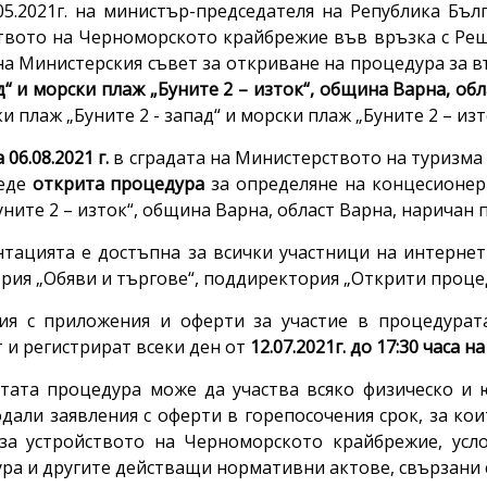
.05.2021г. на министър-председателя на Република Бълг
твото на Черноморското крайбрежие във връзка с Решени
) на Министерския съвет за откриване на процедура за 
ад“ и морски плаж „Буните 2 – изток“, община Варна, об
и плаж „Буните 2 - запад“ и морски плаж „Буните 2 – из
а
06.08.2021 г.
в сградата на Министерството на туризма –
веде
открита процедура
за определяне на концесионер 
уните 2 – изток“, община Варна, област Варна, наричан 
тацията е достъпна за всички участници на интернет
рия „Обяви и търгове“, поддиректория „Открити процед
ия с приложения и оферти за участие в процедурата
 и регистрират всеки ден от
12.07.2021г. до 17:30 часа на 
тата процедура може да участва всяко физическо и 
одали заявления с оферти в горепосочения срок, за ко
за устройството на Черноморското крайбрежие, усл
ра и другите действащи нормативни актове, свързани с