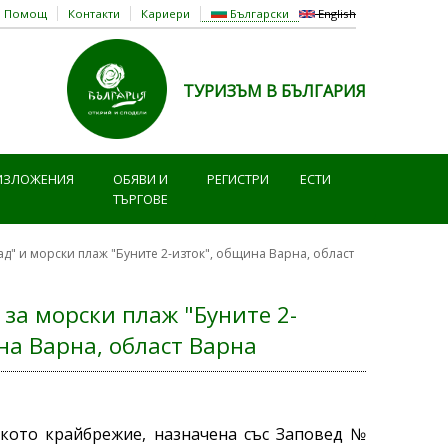
Помощ
Контакти
Кариери
Български
English
ТУРИЗЪМ В БЪЛГАРИЯ
ИЗЛОЖЕНИЯ
ОБЯВИ И
РЕГИСТРИ
ЕСТИ
ТЪРГОВЕ
ад" и морски плаж "Буните 2-изток", община Варна, област
за морски плаж "Буните 2-
на Варна, област Варна
ското крайбрежие, назначена със Заповед №