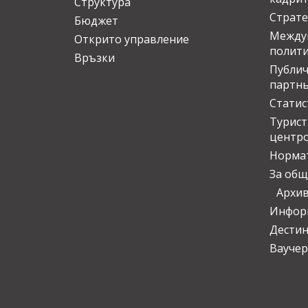
Структура
Страте
Бюджет
Междун
Открито управление
полит
Връзки
Публич
партн
Статис
Турис
центр
Норма
За общ
Архи
Инфор
Дести
Ваучер