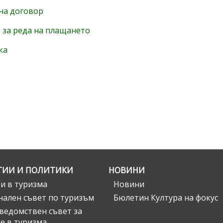
на договор
 за реда на плащането
ка
ГИИ И ПОЛИТИКИ
НОВИНИ
и в туризма
Новини
ален съвет по туризъм
Бюлетин Култура на фокус
едомствен съвет за
е в туризма