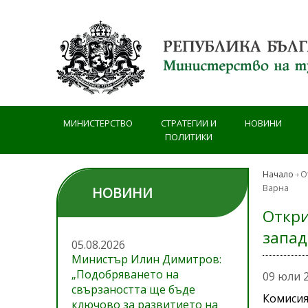
Премини към основното съдържание
МИНИСТЕРСТВО
СТРАТЕГИИ И
НОВИНИ
ПОЛИТИКИ
Начало
О
Варна
НОВИНИ
Откри
запад
05.08.2026
Министър Илин Димитров:
„Подобряването на
09 юли 
свързаността ще бъде
Комисия
ключово за развитието на