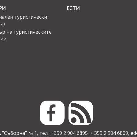
РИ
ЕСТИ
ален туристически
ър
ър на туристическите
ции
 "Съборна" № 1, тел.: +359 2 904 6895
+ 359 2 904 6809,
ed
;