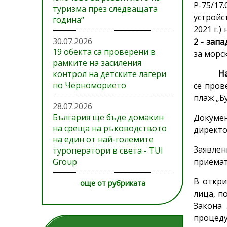
Р-75/17
туризма през следващата
устройс
година“
2021 г.
30.07.2026
2 - зап
19 обекта са проверени в
за морск
рамките на засиления
Н
контрол на детските лагери
по Черноморието
се про
плаж „Б
28.07.2026
България ще бъде домакин
Докумен
на среща на ръководството
директо
на един от най-големите
Заявлен
туроператори в света - TUI
Group
приемат
В откри
още от рубриката
лица, п
Закона 
процеду