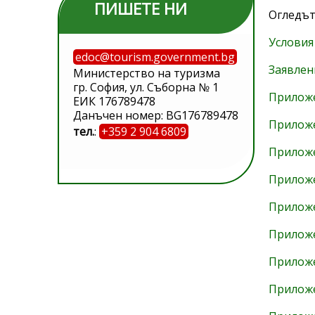
ПИШЕТЕ НИ
Огледът
Условия
edoc@tourism.government.bg
Заявлен
Министерство на туризма
гр. София, ул. Съборна № 1
Прилож
ЕИК 176789478
Данъчен номер: BG176789478
Прилож
тел.
:
+359 2 904 6809
Прилож
Прилож
Прилож
Прилож
Прилож
Прилож