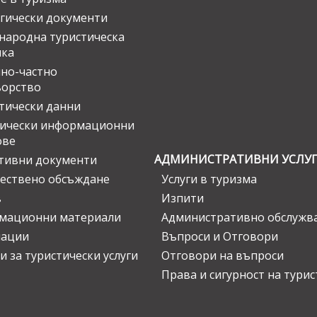
гически документи
ародна туристическа
ика
но-частно
ьорство
тически данни
тически информационни
ове
АДМИНИСТРАТИВНИ УСЛУ
тивни документи
ествено обсъждане
Услуги в туризма
в
Изпити
мационни материали
Административно обслужв
нации
Въпроси и Отговори
и за туристически услуги
Отговори на въпроси
Права и сигурност на тури