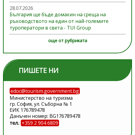
28.07.2026
България ще бъде домакин на среща на
ръководството на един от най-големите
туроператори в света - TUI Group
още от рубриката
ПИШЕТЕ НИ
edoc@tourism.government.bg
Министерство на туризма
гр. София, ул. Съборна № 1
ЕИК 176789478
Данъчен номер: BG176789478
тел.
:
+359 2 904 6809