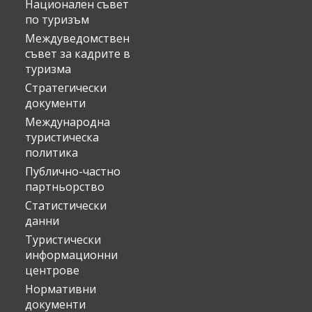
Национален съвет
по туризъм
Междуведомствен
съвет за кадрите в
туризма
Стратегически
документи
Международна
туристическа
политика
Публично-частно
партньорство
Статистически
данни
Туристически
информационни
центрове
Нормативни
документи