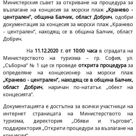
Министерския съвет за откриване на процедура за
възлагане на концесия за морски плаж
„Кранево -
централен“, община Балчик, област Добрич
, одобри
документация за концесия за морски плаж „Кранево
- централен“, находящ се в община Балчик, област
Добрич.
На
11.12.2020 г. от 10:00 часа
в сградата на
Министерството на туризма – гр. София, ул.
„Съборна“ № 1 ще се проведе
открита процедура
за
определяне на концесионер на морски плаж
„Кранево - централен“, находящ се в община Балчик,
област Добрич
, наричан по-нататък „обект на
концесията”.
Документацията е достъпна за всички участници на
интернет страницата на Министерството на
туризма, директория „Обяви и търгове“,
поддиректория „Открити процедури за възлагане на
концесии“.