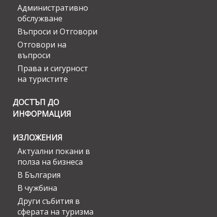
Административно
обслужване
Въпроси и Отговори
Отговори на
въпроси
Права и сигурност
на туристите
ДОСТЪП ДО
ИНФОРМАЦИЯ
ИЗЛОЖЕНИЯ
Актуални покани в
полза на бизнеса
В България
В чужбина
Други събития в
сферата на туризма