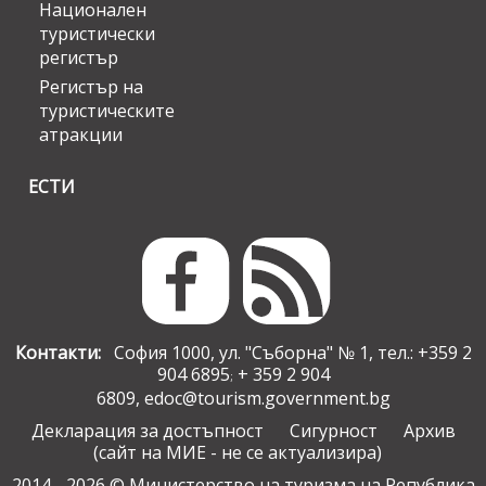
Национален
туристически
регистър
Регистър на
туристическите
атракции
ЕСТИ
Контакти:
София 1000, ул. "Съборна" № 1, тел.: +359 2
904 6895
+ 359 2 904
;
6809,
edoc@tourism.government.bg
Декларация за достъпност
Сигурност
Архив
(сайт на МИЕ - не се актуализира)
2014 - 2026 © Министерство на туризма на Република