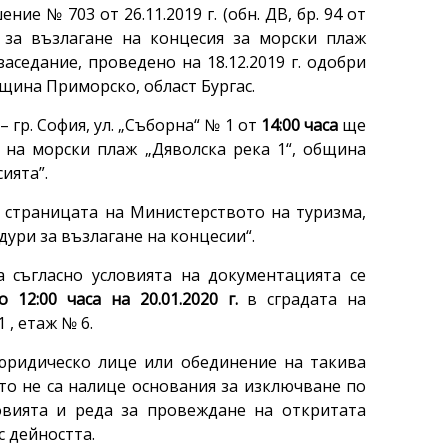
е № 703 от 26.11.2019 г. (обн. ДВ, бр. 94 от
 за възлагане на концесия за морски плаж
 заседание, проведено на 18.12.2019 г. одобри
бщина Приморско, област Бургас.
 гр. София, ул. „Съборна“ № 1 от
14:00
часа
ще
 на морски плаж „Дяволска река 1“, община
ията”.
 страницата на Министерството на туризма,
ури за възлагане на концесии“.
 съгласно условията на документацията се
о 12:00 часа на
20.01.2020 г.
в сградата на
 , етаж № 6.
юридическо лице или обединение на такива
ито не са налице основания за изключване по
овията и реда за провеждане на откритата
 дейността.