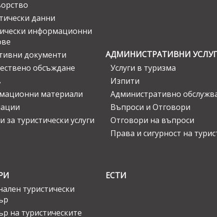
ьорство
тически данни
тически информационни
ове
АДМИНИСТРАТИВНИ УСЛУ
тивни документи
ествено обсъждане
Услуги в туризма
в
Изпити
мационни материали
Административно обслужв
нации
Въпроси и Отговори
и за туристически услуги
Отговори на въпроси
Права и сигурност на тури
РИ
ЕСТИ
ален туристически
ър
ър на туристическите