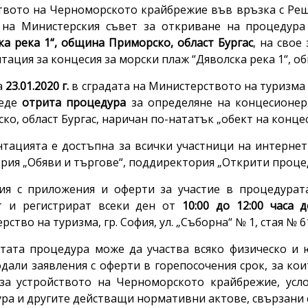
твото на Черноморското крайбрежие във връзка с Решени
) на Министерския съвет за откриване на процедура
ка река 1“, община Приморско, област Бургас
, на свое
тация за концесия за морски плаж “Дяволска река 1“, о
а
23.01.2020 г.
в сградата на Министерството на туризма –
веде
отрита процедура
за определяне на концесионер
ко, област Бургас, наричан по-нататък „обект на концес
тацията е достъпна за всички участници на интернет
рия „Обяви и търгове“, поддиректория „Открити процед
ия с приложения и оферти за участие в процедурата
т и регистрират всеки ден от
10:00 до 12:00 часа д
ство на туризма, гр. София, ул. „Съборна“ № 1, стая № 61
тата процедура може да участва всяко физическо и 
одали заявления с оферти в горепосочения срок, за ко
за устройството на Черноморското крайбрежие, усл
ра и другите действащи нормативни актове, свързани с