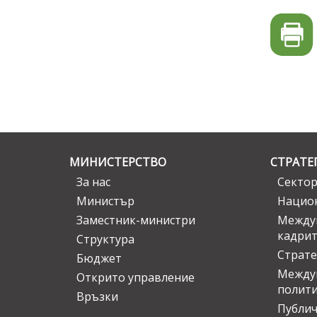
МИНИСТЕРСТВО
СТРАТЕ
За нас
Сектор
Министър
Национ
Заместник-министри
Междув
кадрит
Структура
Страте
Бюджет
Междун
Открито управление
полит
Връзки
Публич