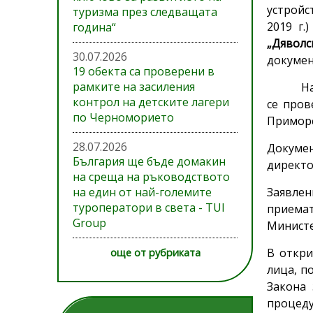
устройс
туризма през следващата
2019 г.
година“
„Дяволс
30.07.2026
докумен
19 обекта са проверени в
рамките на засиления
Н
контрол на детските лагери
се про
по Черноморието
Приморс
28.07.2026
Докумен
България ще бъде домакин
директо
на среща на ръководството
на един от най-големите
Заявлен
туроператори в света - TUI
приема
Group
Министер
В откри
още от рубриката
лица, п
Закона 
процеду