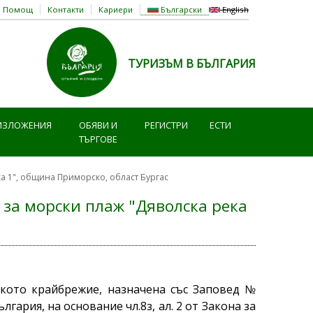
Помощ
Контакти
Кариери
Български
English
ТУРИЗЪМ В БЪЛГАРИЯ
ИЗЛОЖЕНИЯ
ОБЯВИ И
РЕГИСТРИ
ЕСТИ
ТЪРГОВЕ
ка 1", община Приморско, област Бургас
 за морски плаж "Дяволска река
ското крайбрежие, назначена със Заповед №
лгария, на основание чл.8з, ал. 2 от Закона за