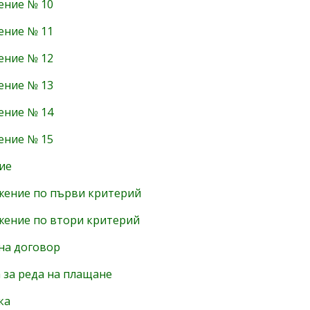
ение № 10
ение № 11
ение № 12
ение № 13
ение № 14
ение № 15
ие
ение по първи критерий
ение по втори критерий
на договор
 за реда на плащане
ка