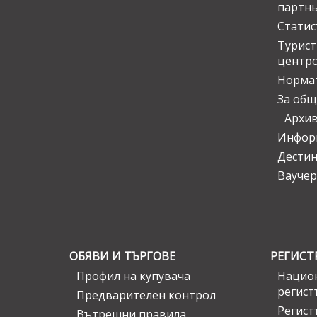
партн
Статис
Турис
центр
Норма
За общ
Архи
Инфор
Дести
Ваучер
ОБЯВИ И ТЪРГОВЕ
РЕГИСТ
Профил на купувача
Национ
регист
Предварителен контрол
Регист
Вътрешни правила