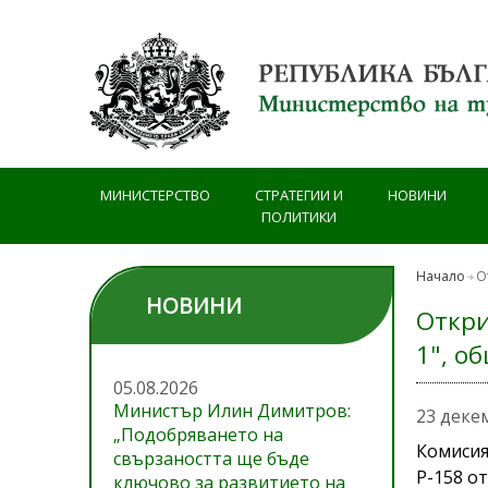
Премини към основното съдържание
МИНИСТЕРСТВО
СТРАТЕГИИ И
НОВИНИ
ПОЛИТИКИ
Начало
О
НОВИНИ
Откри
1", о
05.08.2026
Министър Илин Димитров:
23 деке
„Подобряването на
Комисия
свързаността ще бъде
Р-158 от
ключово за развитието на