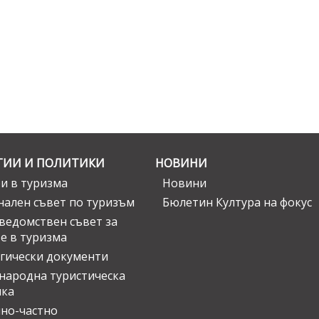
ГИИ И ПОЛИТИКИ
НОВИНИ
и в туризма
Новини
ален съвет по туризъм
Бюлетин Култура на фокус
едомствен съвет за
е в туризма
гически документи
ародна туристическа
ика
но-частно