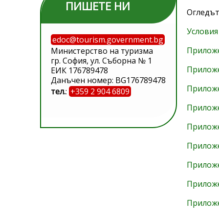
ПИШЕТЕ НИ
Огледът
Условия
edoc@tourism.government.bg
Прилож
Министерство на туризма
гр. София, ул. Съборна № 1
Прилож
ЕИК 176789478
Данъчен номер: BG176789478
Прилож
тел.
:
+359 2 904 6809
Прилож
Прилож
Прилож
Прилож
Прилож
Прилож