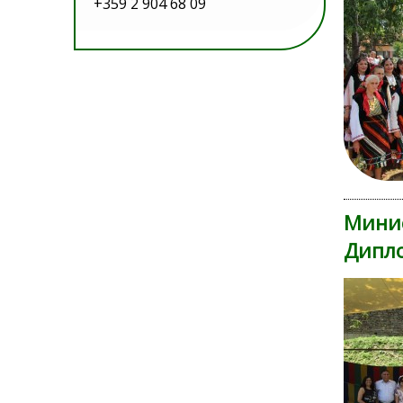
+359 2 904 68 09
Минис
Дипло