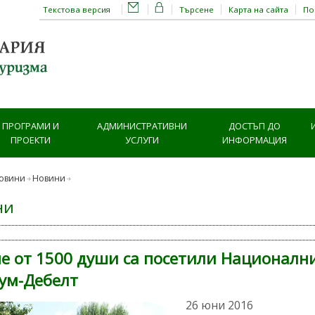
Текстова версия
Търсене
Карта на сайта
П
ПРОГРАМИ И
АДМИНИСТРАТИВНИ
ДОСТЪП ДО
ПРОЕКТИ
УСЛУГИ
ИНФОРМАЦИЯ
овини
Новини
ни
е от 1500 души са посетили Националн
ум-Дебелт
26 юни 2016