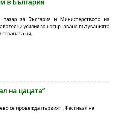
ъм в България
 пазар за България и Министерството на
ователни усилия за насърчаване пътуванията
 страната ни.
ал на цацата“
нево се провежда първият „Фестивал на