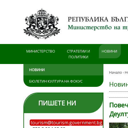
Премини към основното съдържание
МИНИСТЕРСТВО
СТРАТЕГИИ И
НОВИНИ
ПОЛИТИКИ
НОВИНИ
Начало
Н
БЮЛЕТИН КУЛТУРА НА ФОКУС
Нови
ПИШЕТЕ НИ
Повеч
Деулт
tourism@tourism.government.bg