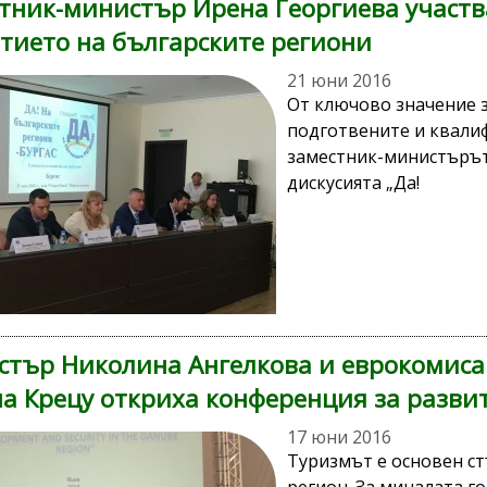
тник-министър Ирена Георгиева участва
тието на българските региони
21 юни 2016
От ключово значение з
подготвените и квалиф
заместник-министърът
дискусията „Да!
тър Николина Ангелкова и еврокомиса
а Крецу откриха конференция за развит
17 юни 2016
Туризмът е основен ст