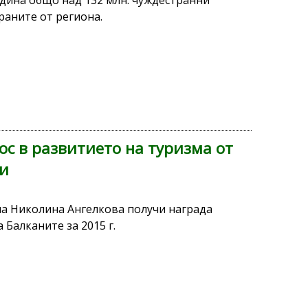
одина общо над 132 млн. чуждестранни
раните от региона.
с в развитието на туризма от
ии
а Николина Ангелкова получи награда
 Балканите за 2015 г.