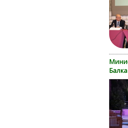
Минис
Балка