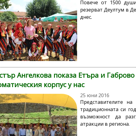
Повече от 1500 души
резерват Деултум в Де
днес.
тър Ангелкова показа Етъра и Габрово
матическия корпус у нас
25 юни 2016
Представителите на 
традиционната си го
възможност да разг
атракции в региона.