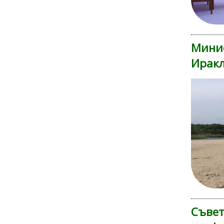
Минис
Ирак
Съвет