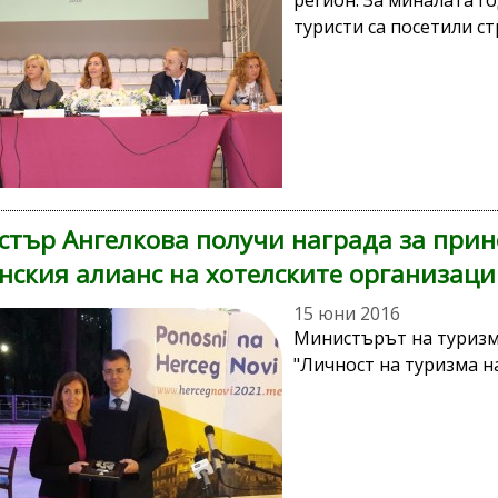
регион. За миналата г
туристи са посетили ст
тър Ангелкова получи награда за прино
нския алианс на хотелските организац
15 юни 2016
Министърът на туризм
"Личност на туризма на