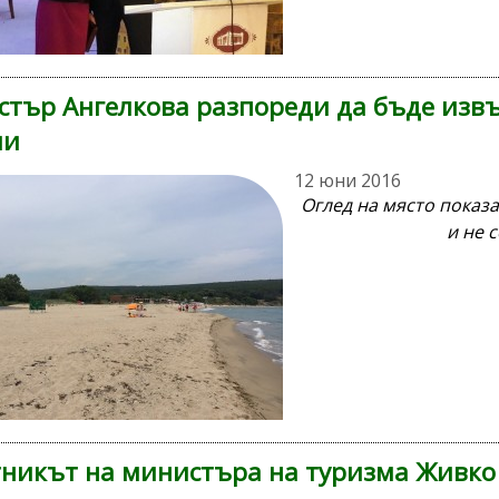
тър Ангелкова разпореди да бъде изв
ли
12 юни 2016
Оглед на място показ
и не 
никът на министъра на туризма Живко 