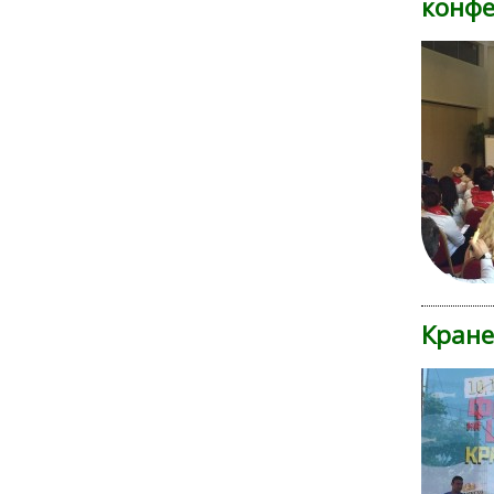
конфе
Кране