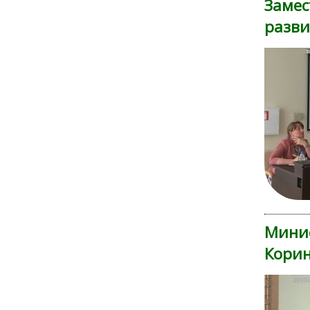
Замес
разви
Минис
Корин