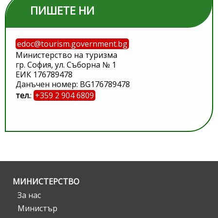
ПИШЕТЕ НИ
edoc@tourism.government.bg
Министерство на туризма
гр. София, ул. Съборна № 1
ЕИК 176789478
Данъчен номер: BG176789478
тел.
:
+359 2 904 6809
МИНИСТЕРСТВО
За нас
Министър