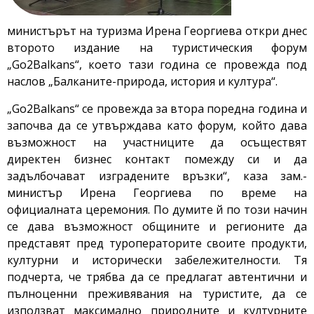
министърът на туризма Ирена Георгиева откри днес
второто издание на туристическия форум
„Go2Balkans“, което тази година се провежда под
наслов „Балканите-природа, история и култура“.
„Go2Balkans“ се провежда за втора поредна година и
започва да се утвърждава като форум, който дава
възможност на участниците да осъществят
директен бизнес контакт помежду си и да
задълбочават изградените връзки“, каза зам.-
министър Ирена Георгиева по време на
официалната церемония. По думите й по този начин
се дава възможност общините и регионите да
представят пред туроператорите своите продукти,
културни и исторически забележителности. Тя
подчерта, че трябва да се предлагат автентични и
пълноценни преживявания на туристите, да се
използват максимално природните и културните