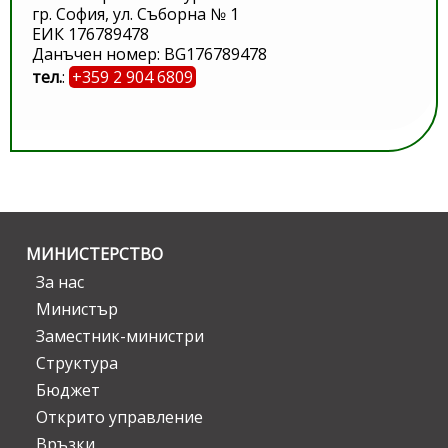
гр. София, ул. Съборна № 1
ЕИК 176789478
Данъчен номер: BG176789478
тел.
:
+359 2 904 6809
МИНИСТЕРСТВО
За нас
Министър
Заместник-министри
Структура
Бюджет
Открито управление
Връзки