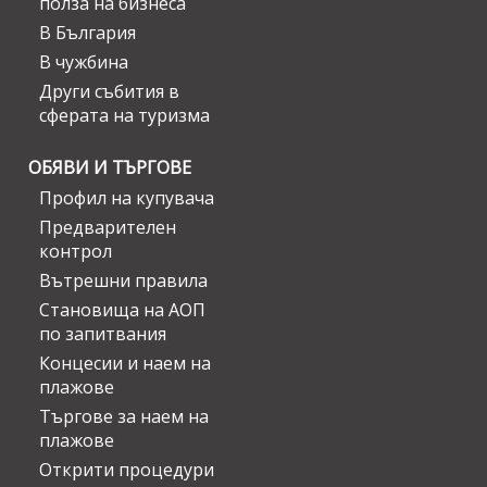
полза на бизнеса
В България
В чужбина
Други събития в
сферата на туризма
ОБЯВИ И ТЪРГОВЕ
Профил на купувача
Предварителен
контрол
Вътрешни правила
Становища на АОП
по запитвания
Концесии и наем на
плажове
Търгове за наем на
плажове
Открити процедури