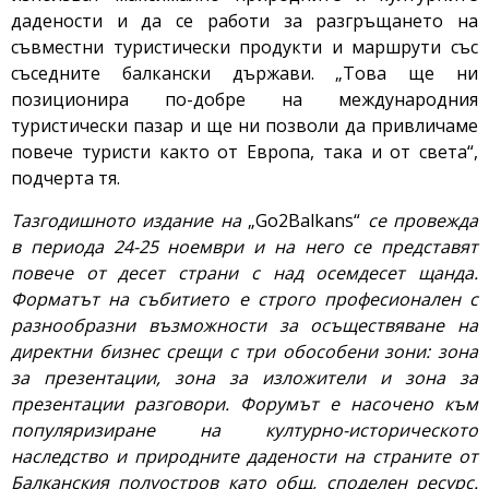
дадености и да се работи за разгръщането на
съвместни туристически продукти и маршрути със
съседните балкански държави. „Това ще ни
позиционира по-добре на международния
туристически пазар и ще ни позволи да привличаме
повече туристи както от Европа, така и от света“,
подчерта тя.
Тазгодишното издание на
„Go2Balkans“
се провежда
в периода 24-25 ноември и на него се представят
повече от десет страни с над осемдесет щанда.
Форматът на събитието е строго професионален с
разнообразни възможности за осъществяване на
директни бизнес срещи с три обособени зони: зона
за презентации, зона за изложители и зона за
презентации разговори. Форумът е насочено към
популяризиране на културно-историческото
наследство и природните дадености на страните от
Балканския полуостров като общ, споделен ресурс.