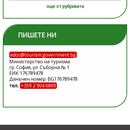
още от рубриката
ПИШЕТЕ НИ
edoc@tourism.government.bg
Министерство на туризма
гр. София, ул. Съборна № 1
ЕИК 176789478
Данъчен номер: BG176789478
тел.
:
+359 2 904 6809