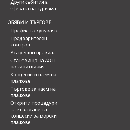
Други събития в
сферата на туризма
ОБЯВИ И ТЪРГОВЕ
Профил на купувача
Предварителен
контрол
Вътрешни правила
Становища на АОП
по запитвания
Концесии и наем на
плажове
Търгове за наем на
плажове
Открити процедури
за възлагане на
концесии за морски
плажове