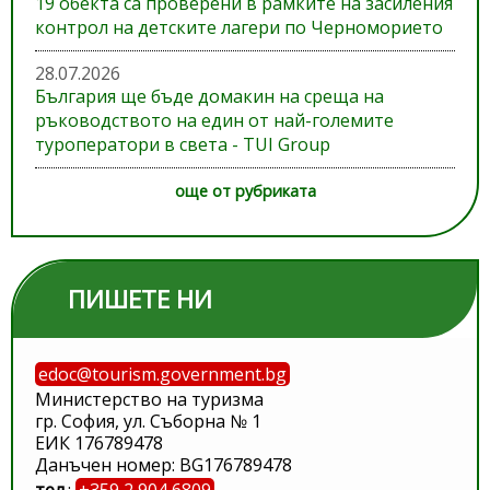
19 обекта са проверени в рамките на засиления
контрол на детските лагери по Черноморието
28.07.2026
България ще бъде домакин на среща на
ръководството на един от най-големите
туроператори в света - TUI Group
още от рубриката
ПИШЕТЕ НИ
edoc@tourism.government.bg
Министерство на туризма
гр. София, ул. Съборна № 1
ЕИК 176789478
Данъчен номер: BG176789478