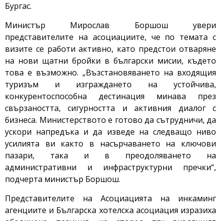
Бургас.
Министър Мирослав Боршош увери
представителите на асоциациите, че по темата с
визите се работи активно, като предстои отваряне
на нови щатни бройки в български мисии, където
това е възможно. „Възстановяването на входящия
туризъм и изграждането на устойчива,
конкурентоспособна дестинация минава през
свързаността, сигурността и активния диалог с
бизнеса. Министерството е готово да сътрудничи, да
ускори напредъка и да изведе на следващо ниво
усилията ви както в насърчаването на ключови
пазари, така и в преодоляването на
административни и инфраструктурни пречки“,
подчерта министър Боршош.
Представителите на Асоциацията на инкаминг
агенциите и Българска хотелска асоциация изразиха