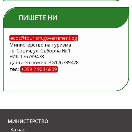
ПИШЕТЕ НИ
edoc@tourism.government.bg
Министерство на туризма
гр. София, ул. Съборна № 1
ЕИК 176789478
Данъчен номер: BG176789478
тел.
:
+359 2 904 6809
МИНИСТЕРСТВО
За нас