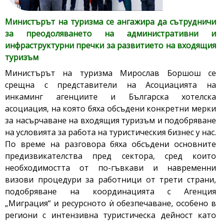
Министърът на туризма се ангажира да сътрудничи
за преодоляването на административни и
инфраструктурни пречки за развитието на входящия
туризъм
Министърът на туризма Мирослав Боршош се
срещна с представители на Асоциацията на
инкаминг агенциите и Българска хотелска
асоциация, на която бяха обсъдени конкретни мерки
за насърчаване на входящия туризъм и подобряване
на условията за работа на туристическия бизнес у нас.
По време на разговора бяха обсъдени основните
предизвикателства пред сектора, сред които
необходимостта от по-гъвкави и навременни
визови процедури за работници от трети страни,
подобряване на координацията с Агенция
„Миграция“ и ресурсното ѝ обезпечаване, особено в
региони с интензивна туристическа дейност като