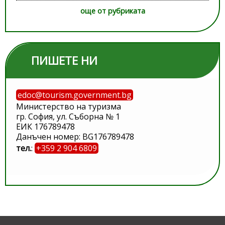
още от рубриката
ПИШЕТЕ НИ
edoc@tourism.government.bg
Министерство на туризма
гр. София, ул. Съборна № 1
ЕИК 176789478
Данъчен номер: BG176789478
тел.
:
+359 2 904 6809