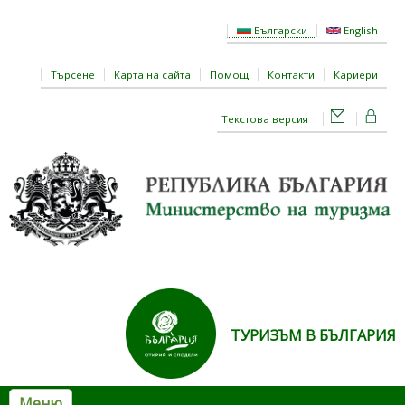
Премини към основното съдържание
Български
English
Търсене
Карта на сайта
Помощ
Контакти
Кариери
Текстова версия
ТУРИЗЪМ В БЪЛГАРИЯ
Меню