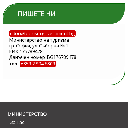
ПИШЕТЕ НИ
edoc@tourism.government.bg
Министерство на туризма
гр. София, ул. Съборна № 1
ЕИК 176789478
Данъчен номер: BG176789478
тел.
:
+359 2 904 6809
МИНИСТЕРСТВО
За нас