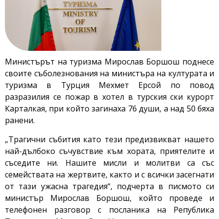
Министърът на туризма Мирослав Боршош поднесе
своите съболезнования на министъра на културата и
туризма в Турция Мехмет Ерсой по повод
разразилия се пожар в хотел в турския ски курорт
Карталкая, при който загинаха 76 души, а над 50 бяха
ранени.
„Трагични събития като тези предизвикват нашето
най-дълбоко съчувствие към хората, приятелите и
съседите ни. Нашите мисли и молитви са със
семействата на жертвите, както и с всички засегнати
от тази ужасна трагедия“, подчерта в писмото си
министър Мирослав Боршош, който проведе и
телефонен разговор с посланика на Република