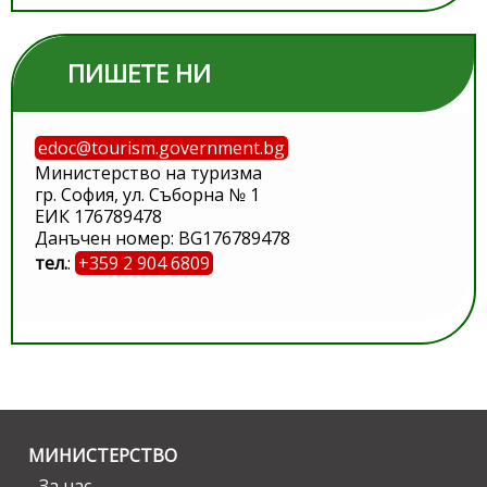
ПИШЕТЕ НИ
edoc@tourism.government.bg
Министерство на туризма
гр. София, ул. Съборна № 1
ЕИК 176789478
Данъчен номер: BG176789478
тел.
:
+359 2 904 6809
МИНИСТЕРСТВО
За нас