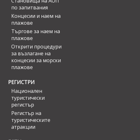
Становища на АОП
по запитвания
Концесии и наем на
плажове
Търгове за наем на
плажове
Открити процедури
за възлагане на
концесии за морски
плажове
РЕГИСТРИ
Национален
туристически
регистър
Регистър на
туристическите
атракции