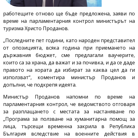
работещите отново ще бъде предложена, заяви по
време на парламентарния контрол министърът на
туризма Христо Проданов.
„Последните пет години, като народен представител
от опозицията, всяка година при приемането на
държавния бюджет, сме предлагали ваучерите,
които са за храна, да важат и за почивка, и да се даде
правото на хората да избират за каква цел да ги
използват“, коментира министър Проданов и
допълни, че подкрепя идеята.
Министър Проданов напомни по време на
парламентарния контрол, че ведомството отговаря
за разплащането с местата за настаняване по
„Програма за ползване на хуманитарна помощ за
лица, търсещи временна закрила в Република
България вследствие на военните действия в