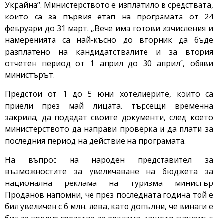
Украйна“. Министерството е изплатило в средствата,
които са за първия етап на програмата от 24
февруари до 31 март. „Вече има готови изчисления и
намеренията са най-късно до вторник да бъде
разплатено на кандидатствалите и за втория
отчетен период от 1 април до 30 април“, обяви
министърът.
Предстои от 1 до 5 юни хотелиерите, които са
приели през май лицата, търсещи временна
закрила, да подадат своите документи, след което
министерството да направи проверка и да плати за
последния период на действие на програмата.
На въпрос на народен представител за
възможностите за увеличаване на бюджета за
национална реклама на туризма министър
Проданов напомни, че през последната година той е
бил увеличен с 6 млн. лева, като допълни, че винаги е