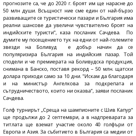
прогнозите са, че до 2020 г. броят им ще нарасне до
50 млн души. Всъщност ние сме един от най-бързо
развиващите се туристически пазари и България има
реални шансове да увеличи чувствително броят на
индийските туристи", каза посланик Сачдева. По
думите му посещението тук на едни от най-големите
звезди на Боливуд е добър начин да се
популяризира България на индийския пазар. Той
сподели и че премиерата на Боливудска продукция,
снимана в Банско, поставя рекорд – 50 млн. щатски
долара приходи само за 10 дни. "Искам да благодаря
и на министър Ангелкова за подкрепата и
сътрудничеството, които ни оказва“, заяви посланик
Сачдева.
Голф турнирът „Среща на шампионите с Шив Капур“
ще продължи до 2 септември, а в надпреварата за
титлата ще вземат участие около 40 голфъри от
Европа и Азия. За събитието в България са медии от