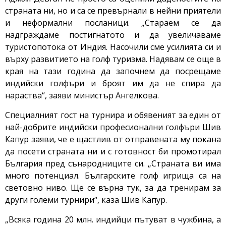
страната ни, но и са се превърнали в нейни приятели
и неформални посланици. „Стараем се да
надграждаме постигнатото и да увеличаваме
туристопотока от Индия. Насочили сме усилията си и
върху развитието на голф туризма. Надявам се още в
края на тази година да започнем да посрещаме
индийски голфъри и броят им да не спира да
нараства“, заяви министър Ангелкова.
Специалният гост на турнира и обявеният за един от
най-добрите индийски професионални голфъри Шив
Капур заяви, че е щастлив от отправената му покана
да посети страната ни и с готовност би промотирал
България пред сънародниците си. „Страната ви има
много потенциал. Българските голф игрища са на
световно ниво. Ще се върна тук, за да тренирам за
други големи турнири“, каза Шив Капур.
„Всяка година 20 млн. индийци пътуват в чужбина, а