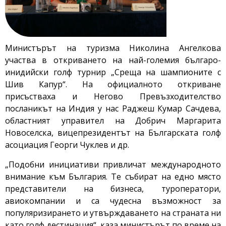
Министърът на туризма Николина Ангелкова
участва в откриването на най-големия българо-
инидийски голф турнир „Среща на шампионите с
Шив Капур“. На официалното откриване
присъстваха и Негово Превъзходителство
посланикът на Индия у нас Раджеш Кумар Сачдева,
областният управител на Добрич Маргарита
Новоселска, вицепрезидентът на Българската голф
асоциация Георги Чуклев и др.
„Подобни инициативи привличат международното
внимание към България. Те събират на едно място
представители на бизнеса, туроператори,
авиокомпании и са чудесна възможност за
популяризирането и утвърждаването на страната ни
като голф дестинация“, каза министърът по време на