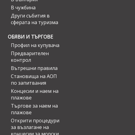
В чужбина
Други събития в
сферата на туризма
ОБЯВИ И ТЪРГОВЕ
Профил на купувача
Предварителен
контрол
Вътрешни правила
Становища на АОП
по запитвания
Концесии и наем на
плажове
Търгове за наем на
плажове
Открити процедури
за възлагане на
концесии за морски