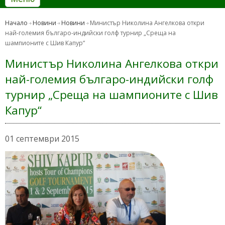
Начало
Новини
Новини
Министър Николина Ангелкова откри
най-големия българо-индийски голф турнир „Среща на
шампионите с Шив Капур“
Министър Николина Ангелкова откри
най-големия българо-индийски голф
турнир „Среща на шампионите с Шив
Капур“
01 септември 2015