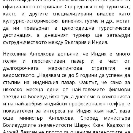
официалното откриване. Според нея голф туризмът,
както и другите специализирани видове като
културно-историческия, винения, гурме и др., могат
да ни превърнат в целогодишна туристическа
дестинация, а днешният турнир ще затвърди
сътрудничеството между България и Индия.
Николина Ангелкова допълни, че Индия е много
голям и перспективен пазар и е част от
дългосрочната маркетингова стратегия на
ведомството. „Надявам се до 5 години да успеем да
стъпим на индийския пазар. Фактът, че само за
няколко месеца едни от най-големите филмови
звезди на Боливуд бяха тук, а днес сме в компанията
и на най-добрия индийски професионален голфър, е
показателен за интереса на Индия към нас“, каза
още министър Ангелкова. Според министъра
Боливудските знаменитости Шарук Кхан, Каджол и
Аджай Девган не просто са оценили даденостите на