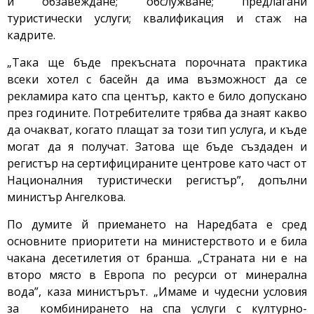
и обзавеждане; обслужване; предлагани
туристически услуги; квалификация и стаж на
кадрите.
„Така ще бъде прекъсната порочната практика
всеки хотел с басейн да има възможност да се
рекламира като спа център, както е било допускано
през годините. Потребителите трябва да знаят какво
да очакват, когато плащат за този тип услуга, и къде
могат да я получат. Затова ще бъде създаден и
регистър на сертифицираните центрове като част от
Националния туристически регистър”, допълни
министър Ангелкова.
По думите й приемането на Наредбата е сред
основните приоритети на министерството и е била
чакана десетилетия от бранша. „Страната ни е на
второ място в Европа по ресурси от минерална
вода”, каза министърът. „Имаме и чудесни условия
за комбинирането на спа услуги с културно-