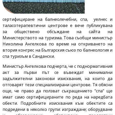
сертифициране на балнеолечебни, спа, уелнес и
таласотерапевтични центрове е вече публикувана
за обществено обсъждане на сайта на
Министерството на туризма. Това съобщи министър
Николина Ангелкова по време на откриването на
втория конгрес на Българския съюз по балнеология и
спа туризъм в Сандански.
Министър Ангелкова подчерта, че с поднормативния
акт за първи път се въвеждат минимални
задължителни законови изисквания, на които да
отговарят тези специализирани центрове. Тя обясни
още, че право да ползват съкращението "спа" ще
имат само сертифицираните по реда на наредбата
обекти. Подробните изисквания към обектите са
подредени в няколко групи: изграждане; оборудване