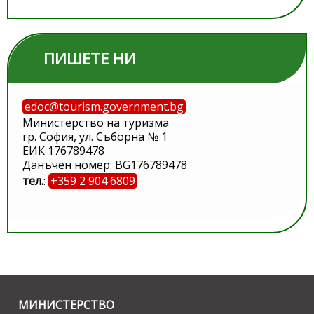
ПИШЕТЕ НИ
edoc@tourism.government.bg
Министерство на туризма
гр. София, ул. Съборна № 1
ЕИК 176789478
Данъчен номер: BG176789478
тел.
:
+359 2 904 6809
МИНИСТЕРСТВО