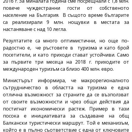
2016 г. За миналата година сме посрещнали с 1,8 млн.
повече чуждестранни гости от собственото
население на България. В същото време българите
са реализирали 9 млн. нощувки в местата за
настаняване с над 10 легла.
Резултатите са много оптимистични, но още по-
радостно е, че ръстовете в туризма и като брой
посетители, и като приходи стават устойчиви. Само
за първите три месеца на 2018 г. приходите от
международен туризъм са близо 400 млн. евро.
Министърът информира, че макрорегионалното
сътрудничество в областта на туризма е една
отлична възможност за страните да се възползват
от своите възможности и чрез общи действия да
постигнат икономически растеж. Пример в тази
посока е инициативата за създаване на общ
Балкански туристически маршрут. Той е механизъм,
който е в пълно съответствие с една от ключовите