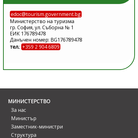
edoc@tourism.government.bg
Министерство на туризма
гр. София, ул. Съборна № 1
ЕИК 176789478
Данъчен номер: BG176789478
тел.
:
+359 2 904 6809
МИНИСТЕРСТВО
За нас
Министър
Заместник-министри
Структура