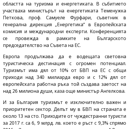
областта на туризма и енергетиката. В събитието
участваха министърът на енергетиката Теменужка
Петкова, проф. Самуеле Фурфари, съветник в
генерална дирекция „Енергетика“ в Европейската
комисия и международни експерти. Конференцията
се провежда в рамките на Българското
председателство на Съвета на ЕС.
Европа продължава да е водещата световна
туристическа дестинация с огромен потенциал.
Туризмът има дял от 10% от БВП на ЕС с общи
приходи над 340 милиарда евро и с 12% дял от
европейската работна ръка той създава заетост на
над 26 милиона души, каза още министър Ангелкова.
И за България туризмът е изключително важен и
приоритетен сектор. Делът му в БВП на страната е
около 13 на сто. Приходите от чуждестранни туристи
за 2017 г. са 6, 9 млрд. лв. което е ръст с 9,3% спрямо