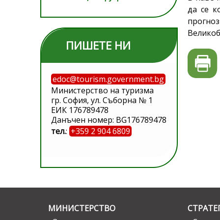
да се к
прогноз
Великоб
ПИШЕТЕ НИ
edoc@tourism.government.bg
Министерство на туризма
гр. София, ул. Съборна № 1
ЕИК 176789478
Данъчен номер: BG176789478
тел.
:
+359 2 904 6809
МИНИСТЕРСТВО
СТРАТЕ