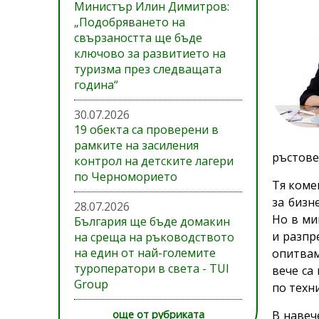
Министър Илин Димитров:
„Подобряването на
свързаността ще бъде
ключово за развитието на
туризма през следващата
година“
30.07.2026
19 обекта са проверени в
рамките на засиления
ръстове
контрол на детските лагери
по Черноморието
Тя коме
за бизн
28.07.2026
Но в ми
България ще бъде домакин
и разпр
на среща на ръководството
на един от най-големите
опитвам
туроператори в света - TUI
вече са
Group
по техн
още от рубриката
В навеч