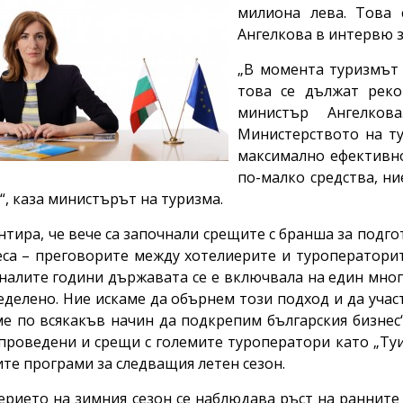
милиона лева. Това
Ангелкова в интервю 
„В момента туризмът 
това се дължат реко
министър Ангелков
Министерството на ту
максимално ефективно.
по-малко средства, ни
“, каза министърът на туризма.
нтира, че вече са започнали срещите с бранша за подго
еса – преговорите между хотелиерите и туроператори
налите години държавата се е включвала на един мног
еделено. Ние искаме да обърнем този подход и да участ
е по всякакъв начин да подкрепим българския бизнес
 проведени и срещи с големите туроператори като „Туи
ите програми за следващия летен сезон.
ерието на зимния сезон се наблюдава ръст на ранните