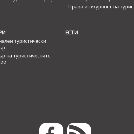
Права и сигурност на тури
РИ
ЕСТИ
ален туристически
ър
ър на туристическите
ции