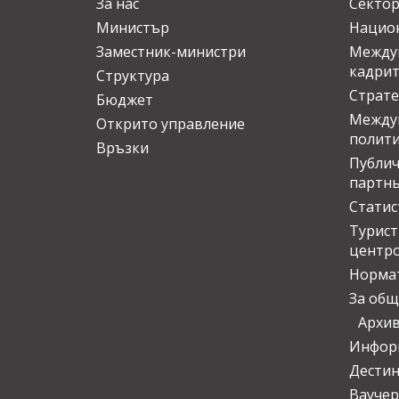
За нас
Сектор
Министър
Национ
Заместник-министри
Междув
кадрит
Структура
Страте
Бюджет
Междун
Открито управление
полит
Връзки
Публич
партн
Статис
Турис
центр
Норма
За общ
Архи
Инфор
Дести
Ваучер