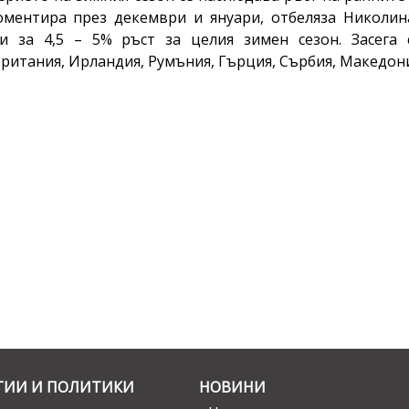
оментира през декември и януари, отбеляза Николин
и за 4,5 – 5% ръст за целия зимен сезон. Засега 
ритания, Ирландия, Румъния, Гърция, Сърбия, Македони
ГИИ И ПОЛИТИКИ
НОВИНИ