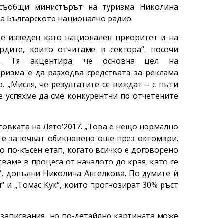
 съобщи министърът на туризма Николина
за Българското национално радио.
е изведен като национален приоритет и на
рдите, които отчитаме в сектора“, посочи
а. Тя акцентира, че основна цел на
ризма е да разходва средствата за реклама
 „Мисля, че резултатите се виждат – с пъти
е успяхме да сме конкурентни по отчетените
товката на Лято‘2017. „Това е нещо нормално
те започват обикновено още през октомври.
о по-късен етап, когато всичко е договорено
ваме в процеса от началото до края, като се
“, допълни Николина Ангелкова. По думите ѝ
“ и „Томас Кук“, които прогнозират 30% ръст
 записвания, но по-детайлно картината може