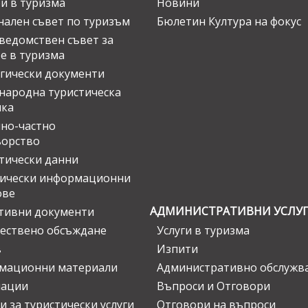
и в туризма
Новини
ален съвет по туризъм
Бюлетин Култура на фокус
едомствен съвет за
е в туризма
гически документи
ародна туристическа
ика
но-частно
ьорство
тически данни
тически информационни
ове
АДМИНИСТРАТИВНИ УСЛУ
тивни документи
ествено обсъждане
Услуги в туризма
в
Изпити
мационни материали
Административно обслужв
нации
Въпроси и Отговори
и за туристически услуги
Отговори на въпроси