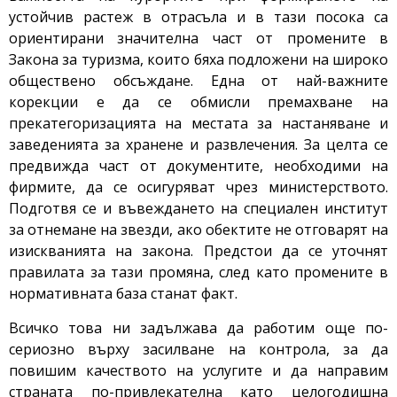
устойчив растеж в отрасъла и в тази посока са
ориентирани значителна част от промените в
Закона за туризма, които бяха подложени на широко
обществено обсъждане. Една от най-важните
корекции е да се обмисли премахване на
прекатегоризацията на местата за настаняване и
заведенията за хранене и развлечения. За целта се
предвижда част от документите, необходими на
фирмите, да се осигуряват чрез министерството.
Подготвя се и въвеждането на специален институт
за отнемане на звезди, ако обектите не отговарят на
изискванията на закона. Предстои да се уточнят
правилата за тази промяна, след като промените в
нормативната база станат факт.
Всичко това ни задължава да работим още по-
сериозно върху засилване на контрола, за да
повишим качеството на услугите и да направим
страната по-привлекателна като целогодишна