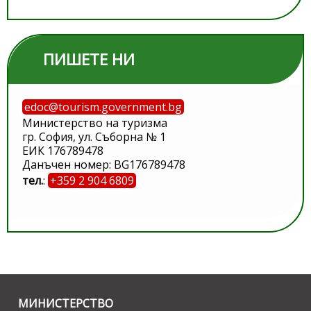
ПИШЕТЕ НИ
edoc@tourism.government.bg
Министерство на туризма
гр. София, ул. Съборна № 1
ЕИК 176789478
Данъчен номер: BG176789478
тел.
:
+359 2 904 6809
МИНИСТЕРСТВО