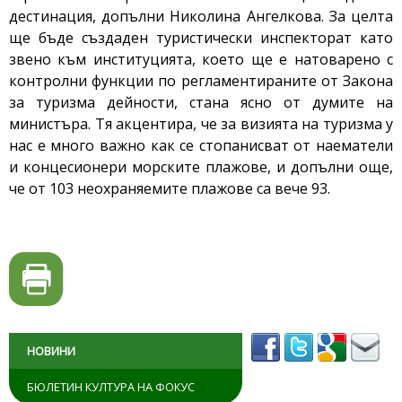
дестинация, допълни Николина Ангелкова. За целта
ще бъде създаден туристически инспекторат като
звено към институцията, което ще е натоварено с
контролни функции по регламентираните от Закона
за туризма дейности, стана ясно от думите на
министъра. Тя акцентира, че за визията на туризма у
нас е много важно как се стопанисват от наематели
и концесионери морските плажове, и допълни още,
че от 103 неохраняемите плажове са вече 93.
НОВИНИ
БЮЛЕТИН КУЛТУРА НА ФОКУС