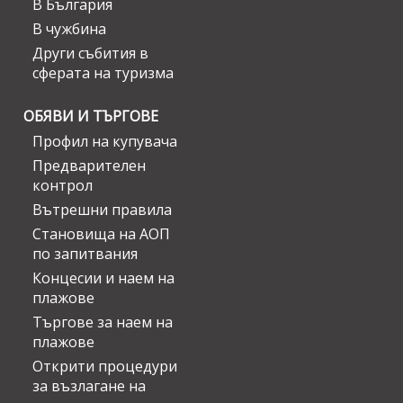
В България
В чужбина
Други събития в
сферата на туризма
ОБЯВИ И ТЪРГОВЕ
Профил на купувача
Предварителен
контрол
Вътрешни правила
Становища на АОП
по запитвания
Концесии и наем на
плажове
Търгове за наем на
плажове
Открити процедури
за възлагане на