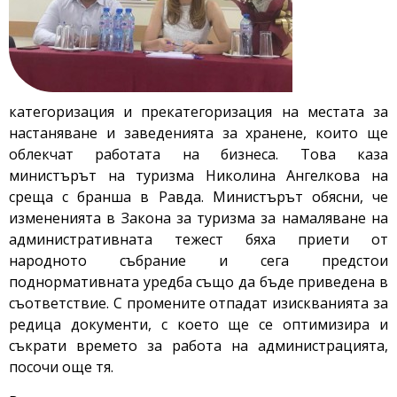
категоризация и прекатегоризация на местата за
настаняване и заведенията за хранене, които ще
облекчат работата на бизнеса. Това каза
министърът на туризма Николина Ангелкова на
среща с бранша в Равда. Министърът обясни, че
измененията в Закона за туризма за намаляване на
административната тежест бяха приети от
народното събрание и сега предстои
поднормативната уредба също да бъде приведена в
съответствие. С промените отпадат изискванията за
редица документи, с което ще се оптимизира и
съкрати времето за работа на администрацията,
посочи още тя.