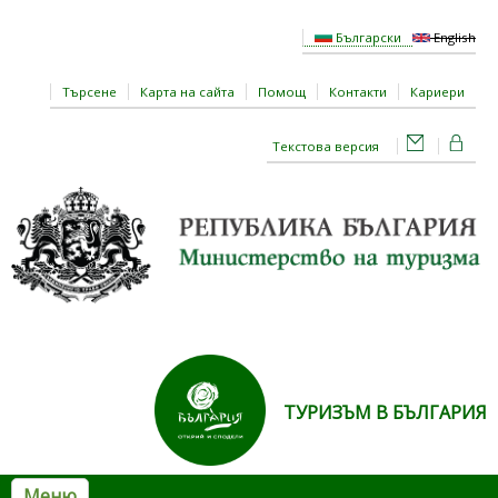
Премини към основното съдържание
Български
English
Търсене
Карта на сайта
Помощ
Контакти
Кариери
Текстова версия
ТУРИЗЪМ В БЪЛГАРИЯ
Меню