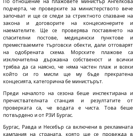
По отношение на плажовете министър Ангелкова
подчерта, че проверките за министерството вече
започват и ще се следи за стриктното спазване на
закона и договорите на концесионерите и
наемателите. Ще се проверява поставянето на
спасителни постове, медицински пунктове и
преместваемите търговски обекти, дали отговарят
на одобрената схема. Морските плажове са
изключителна държавна собственост и всички
трябва да са наясно, че няма частен плаж и всеки
който си го мисли ще му бъде прекратена
концесията, категорична бе министърът.
Преди началото на сезона беше инспектирана и
пречиствателната станция и резултатите от
проверката са, че водата е чиста. Това беше
потвърдено и от РЗИ Бургас.
Бургас, Равда и Несебър са включени в рекламната
кампания на страната, която ще се провежда в