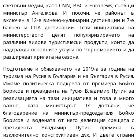
световни медии, като CNN, BBC и Euronews, съобщи
министър Ангелкова. И посочи, че районът в
включен в 12-е винено-кулинарни дестинации и 7-е
балнео и СПА дестинации. Тези инициативи на
министерството целят популяризирането на
различни видове туристически продукти, които да
надгражда основните услуги по Черноморието и да
разширяват крилата на сезона.
Подготвяме и обявяването на 2019-а за година на
туризма на Русия в България и на България в Русия.
Имаме политическа подкрепа от премиера Бойко
Борисов и президента на Русия Владимир Путин за
реализацията на тази инициатива и това е много
важно, каза министърът. Тя допълни, че
благодарение на министър-председателя Бойко
Борисов и водената от него делегация срещата с
президента Владимир Путин премина в
изключително конструктивен дух. И двете страни