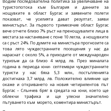
Водим последователна политика за увеличаване на
туристопотока към България и данните за
нощувките в област Бургас и заявените полети
показват, че усилията дават резултат, заяви
министърът. За първото тримесечие област Бургас
вече отчете близо 7% ръст на пренощувалите лица в
местата за настаняване с поне 10 легла, а нощувките
са с ръст 24%. По думите на министъра прогнозите са
това лято чуждестранните посещения у нас да
нараснат с около 5%, а приходите от международен
туризъм да са близо 4 млрд. лв. През миналата
година в периода юни- септември чуждестранните
туристи у нас бяха 5,3 млн., постъпленията
достигнаха 3,7 млрд. лв. Положително влияние ще
окаже и откриването на новия четирилентов път
Бургас – Слънчев бряг в средата на юни, което ще
облекчи трафика и ще улесни значително
пътуването към морето, коментира министърът.