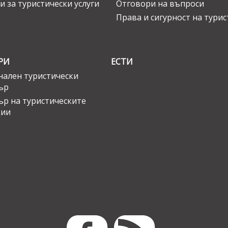
и за туристически услуги
Отговори на въпроси
Права и сигурност на тури
РИ
ЕСТИ
ален туристически
ър
ър на туристическите
ции