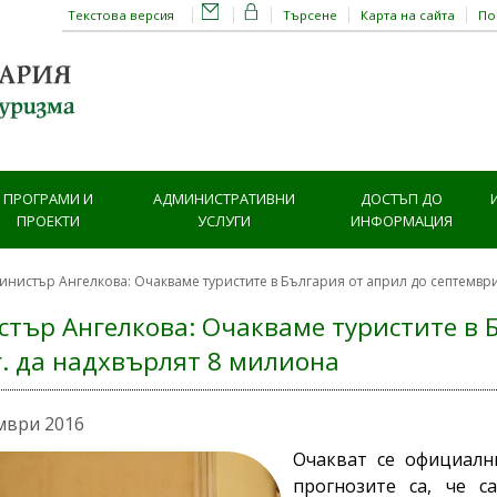
Текстова версия
Търсене
Карта на сайта
П
ПРОГРАМИ И
АДМИНИСТРАТИВНИ
ДОСТЪП ДО
ПРОЕКТИ
УСЛУГИ
ИНФОРМАЦИЯ
инистър Ангелкова: Очакваме туристите в България от април до септември
тър Ангелкова: Очакваме туристите в 
г. да надхвърлят 8 милиона
мври 2016
Очакват се официалн
прогнозите са, че с