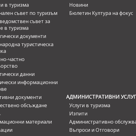
и в туризма
Новини
ален съвет по туризъм
Бюлетин Култура на фокус
едомствен съвет за
е в туризма
гически документи
ародна туристическа
ика
но-частно
ьорство
тически данни
тически информационни
ове
АДМИНИСТРАТИВНИ УСЛУ
тивни документи
ествено обсъждане
Услуги в туризма
в
Изпити
мационни материали
Административно обслужв
нации
Въпроси и Отговори