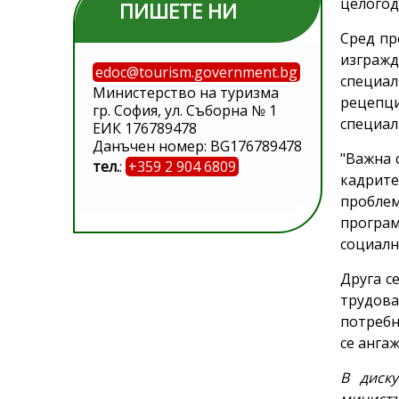
целогод
ПИШЕТЕ НИ
Сред пр
изгражд
edoc@tourism.government.bg
специа
Министерство на туризма
рецепци
гр. София, ул. Съборна № 1
специали
ЕИК 176789478
Данъчен номер: BG176789478
"Важна 
тел.
:
+359 2 904 6809
кадрите
проблем
програм
социалн
Друга с
трудова
потребн
се анга
В диск