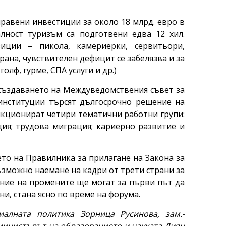
правени инвестиции за около 18 млрд. евро в
лност туризъм са подготвени едва 12 хил.
иции – пикола, камериерки, сервитьори,
рана, чувствителен дефицит се забелязва и за
олф, гурме, СПА услуги и др.)
 създаването на Междуведомствения съвет за
институции търсят дългосрочно решение на
нкционират четири тематични работни групи:
ия; трудова миграция; кариерно развитие и
ето на Правилника за прилагане на Закона за
ъзможно наемане на кадри от трети страни за
ение на промените ще могат за първи път да
ни, стана ясно по време на форума.
алната политика Зорница Русинова, зам.-