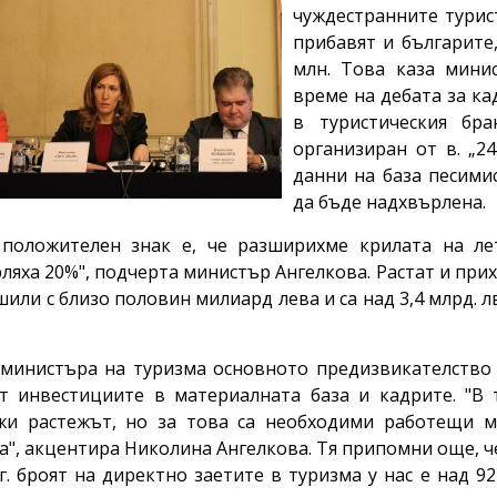
чуждестранните турист
прибавят и българите
млн. Това каза мини
време на дебата за к
в туристическия бра
организиран от в. „2
данни на база песими
да бъде надхвърлена.
 положителен знак е, че разширихме крилата на ле
ляха 20%", подчерта министър Ангелкова. Растат и прихо
шили с близо половин милиард лева и са над 3,4 млрд. л
министъра на туризма основното предизвикателство с
т инвестициите в материалната база и кадрите. "В 
и растежът, но за това са необходими работещи м
а", акцентира Николина Ангелкова. Тя припомни още, че 
 г. броят на директно заетите в туризма у нас е над 9