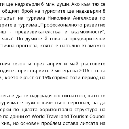
и ще надхвърли 6 млн. души. Ако към тях се
, общият брой на туристите ще надхвърли 8
стърът на туризма Николина Ангелкова по
адрите в туризма „Професионалното развитие
нш - предизвикателства и възможности”,
4 часа“. По думите й това са предварителни
стична прогноза, която е напълно възможно
тния сезон и през април и май ръстовете
дите - през първите 7 месеца на 2016 г. те са
в., което е ръст от 15% спрямо този период на
ега е да се надгради постигнатото, като се
туризма е нужен качествен персонал, за да
ерки по цялата хоризонтална структура на
по данни от World Travel and Tourism Council
2 хил., но основен проблем остава липсата на