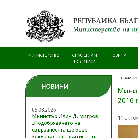
Премини към основното съдържание
МИНИСТЕРСТВО
СТРАТЕГИИ И
НОВИНИ
ПОЛИТИКИ
Начало
М
НОВИНИ
Минис
2016 
05.08.2026
Министър Илин Димитров:
11 окто
„Подобряването на
свързаността ще бъде
ключово за развитието на