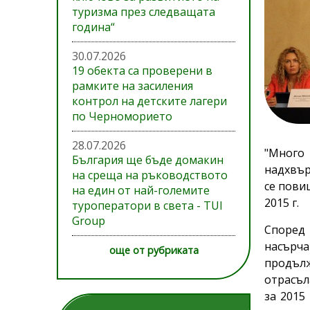
туризма през следващата
година“
30.07.2026
19 обекта са проверени в
рамките на засиления
контрол на детските лагери
по Черноморието
28.07.2026
"Много
България ще бъде домакин
надхвър
на среща на ръководството
се пови
на един от най-големите
2015 г.
туроператори в света - TUI
Group
Според 
насърча
още от рубриката
продълж
отрасъл
за 2015