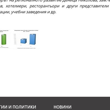
рът на регионалното развитие Деница Николова, зам.-
в, хотелиери, ресторантьори и други представители
ации, учебни заведения и
др.
ГИИ И ПОЛИТИКИ
НОВИНИ