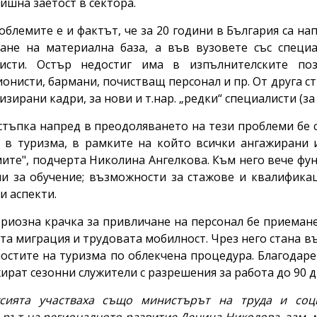
ишна заетост в сектора.
облемите е и фактът, че за 20 години в България са на
ане на материална база, а във вузовете със специа
листи. Остър недостиг има в изпълнителските поз
онисти, бармани, почистващ персонал и пр. От друга ст
зирани кадри, за нови и т.нар. „редки“ специалисти (за г
стъпка напред в преодоляването на тези проблеми бе
 в туризма, в рамките на който всички ангажирани 
ите", подчерта Николина Ангелкова. Към него вече фу
и за обучение; възможности за стажове и квалификац
и аспекти.
ериозна крачка за привличане на персонал бе приеман
та миграция и трудовата мобилност. Чрез него стана в
остите на туризма по облекчена процедура. Благодар
жират сезонни служители с разрешения за работа до 90 д
усията участваха също министърът на труда и соци