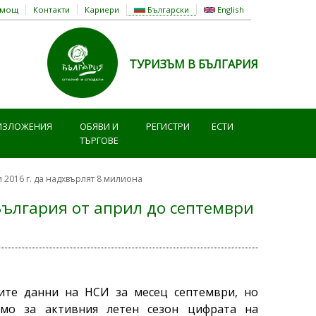
омощ
Контакти
Кариери
Български
English
ТУРИЗЪМ В БЪЛГАРИЯ
ИЗЛОЖЕНИЯ
ОБЯВИ И
РЕГИСТРИ
ЕСТИ
ТЪРГОВЕ
 2016 г. да надхвърлят 8 милиона
България от април до септември
ите данни на НСИ за месец септември, но
амо за активния летен сезон цифрата на