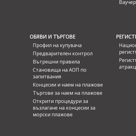
Ваучер
ОБЯВИ И ТЪРГОВЕ
РЕГИСТ
Профил на купувача
Национ
регист
Предварителен контрол
Регист
Вътрешни правила
атрак
Становища на АОП по
запитвания
Концесии и наем на плажове
Търгове за наем на плажове
Открити процедури за
възлагане на концесии за
морски плажове