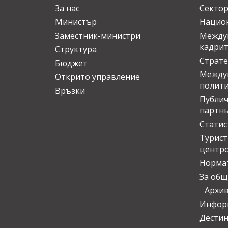
За нас
Сектор
Министър
Национ
Заместник-министри
Междув
кадрит
Структура
Страте
Бюджет
Междун
Открито управление
полит
Връзки
Публич
партн
Статис
Турис
центр
Норма
За общ
Архи
Инфор
Дести